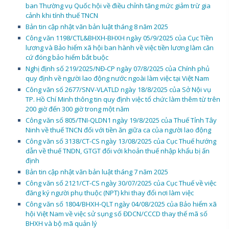
ban Thường vụ Quốc hội về điều chỉnh tăng mức giảm trừ gia
cảnh khi tính thuế TNCN
Bản tin cập nhật văn bản luật tháng 8 năm 2025
Công văn 1198/CTL&BHXH-BHXH ngày 05/9/2025 của Cục Tiền
lương và Bảo hiểm xã hội ban hành về việc tiền lương làm căn
cứ đóng bảo hiểm bắt buộc
Nghị định số 219/2025/NĐ-CP ngày 07/8/2025 của Chính phủ
quy định về người lao động nước ngoài làm việc tại Việt Nam
Công văn số 2677/SNV-VLATLD ngày 18/8/2025 của Sở Nội vụ
TP. Hồ Chí Minh thông tin quy định việc tổ chức làm thêm từ trên
200 giờ đến 300 giờ trong một năm
Công văn số 805/TNI-QLDN1 ngày 19/8/2025 của Thuế Tỉnh Tây
Ninh về thuế TNCN đối với tiền ăn giữa ca của người lao động
Công văn số 3138/CT-CS ngày 13/08/2025 của Cục Thuế hướng
dẫn về thuế TNDN, GTGT đối với khoản thuế nhập khẩu bị ấn
định
Bản tin cập nhật văn bản luật tháng 7 năm 2025
Công văn số 2121/CT-CS ngày 30/07/2025 của Cục Thuế về việc
đăng ký người phụ thuộc (NPT) khi thay đổi nơi làm việc
Công văn số 1804/BHXH-QLT ngày 04/08/2025 của Bảo hiểm xã
hội Việt Nam về việc sử sụng số ĐDCN/CCCD thay thế mã số
BHXH và bộ mã quản lý