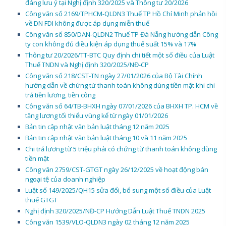
đáng lưu ý tại Nghị định 320/2025 và Thông tư 20/2026
Công văn số 2169/TPHCM-QLDN3 Thuế TP Hồ Chí Minh phản hồi
về DN FDI không được áp dụng miễn thuế
Công văn số 850/DAN-QLDN2 Thuế TP Đà Nẵng hướng dẫn Công
ty con không đủ điều kiện áp dụng thuế suất 15% và 17%
Thông tư 20/2026/TT-BTC Quy định chi tiết một số điều của Luật
Thuế TNDN và Nghị định 320/2025/NĐ-CP
Công văn số 218/CST-TN ngày 27/01/2026 của Bộ Tài Chính
hướng dẫn về chứng từ thanh toán không dùng tiền mặt khi chi
trả tiền lương, tiền công
Công văn số 64/TB-BHXH ngày 07/01/2026 của BHXH TP. HCM về
tăng lương tối thiểu vùng kể từ ngày 01/01/2026
Bản tin cập nhật văn bản luật tháng 12 năm 2025
Bản tin cập nhật văn bản luật tháng 10 và 11 năm 2025
Chi trả lương từ 5 triệu phải có chứng từ thanh toán không dùng
tiền mặt
Công văn 2759/CST-GTGT ngày 26/12/2025 về hoạt động bán
ngoại tệ của doanh nghiệp
Luật số 149/2025/QH15 sửa đổi, bổ sung một số điều của Luật
thuế GTGT
Nghị định 320/2025/NĐ-CP Hướng Dẫn Luật Thuế TNDN 2025
Công văn 1539/VLO-QLDN3 ngày 02 tháng 12 năm 2025