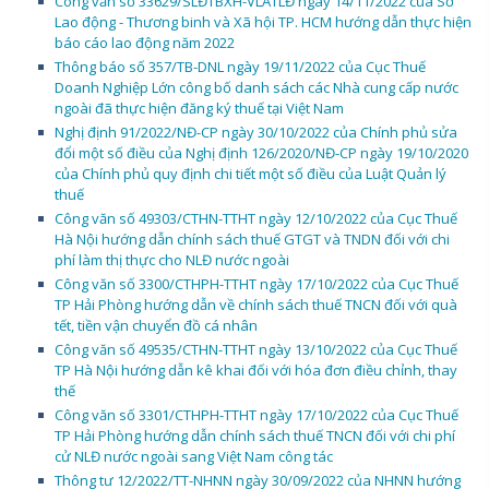
Công văn số 33629/SLĐTBXH-VLATLĐ ngày 14/11/2022 của Sở
Lao động - Thương binh và Xã hội TP. HCM hướng dẫn thực hiện
báo cáo lao động năm 2022
Thông báo số 357/TB-DNL ngày 19/11/2022 của Cục Thuế
Doanh Nghiệp Lớn công bố danh sách các Nhà cung cấp nước
ngoài đã thực hiện đăng ký thuế tại Việt Nam
Nghị định 91/2022/NĐ-CP ngày 30/10/2022 của Chính phủ sửa
đổi một số điều của Nghị định 126/2020/NĐ-CP ngày 19/10/2020
của Chính phủ quy định chi tiết một số điều của Luật Quản lý
thuế
Công văn số 49303/CTHN-TTHT ngày 12/10/2022 của Cục Thuế
Hà Nội hướng dẫn chính sách thuế GTGT và TNDN đối với chi
phí làm thị thực cho NLĐ nước ngoài
Công văn số 3300/CTHPH-TTHT ngày 17/10/2022 của Cục Thuế
TP Hải Phòng hướng dẫn về chính sách thuế TNCN đối với quà
tết, tiền vận chuyển đồ cá nhân
Công văn số 49535/CTHN-TTHT ngày 13/10/2022 của Cục Thuế
TP Hà Nội hướng dẫn kê khai đối với hóa đơn điều chỉnh, thay
thế
Công văn số 3301/CTHPH-TTHT ngày 17/10/2022 của Cục Thuế
TP Hải Phòng hướng dẫn chính sách thuế TNCN đối với chi phí
cử NLĐ nước ngoài sang Việt Nam công tác
Thông tư 12/2022/TT-NHNN ngày 30/09/2022 của NHNN hướng