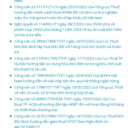
điểm
Công văn số 3117/TCT-CS ngày 25/07/2023 của Tổng cục Thuế
hướng dẫn chính sách thuế NTNN đối với dịch vụ thử nghiệm
mẫu cho hàng hoá trước khi nhập khẩu về Việt Nam
Nghị quyết số 114/NQ-CP ngày 28/7/2023 của Chính phủ về
phiên họp Chính phủ tháng 7 năm 2023 về dự án Luật Bảo hiểm
xã hội (sửa đổi)
Công văn số 2834/CTBNI-TTHT ngày 24/07/2023 của Cục Thuế
tỉnh Bắc Ninh lập hoá đơn đối với hàng hoá cho mượn và hoàn
trả
Công văn số 51359/CTHN-TTHT ngày 17/7/2023 của Cục Thuế TP
Hà Nội hướng dẫn sử dụng hóa đơn điện tử trong khu chế xuất
khi thanh lý tài sản
Công văn số 1995/BHXH-TCKT ngày 30/6/2023 của BHXH Việt
Nam hướng dẫn về việc nộp tiền thu qua hệ thống ngân hàng
Công văn số 1798/TCT-TTKT ngày 16/05/2023 của Tổng cục Thuế
về việc rà soát, xử lý hóa đơn không hợp pháp
Công văn số 8999/CTTPHCM-TTHT ngày 19/07/2023 của Cục
thuế TP. HCM về hướng dẫn lập HĐĐT đối với hoạt động trả hàng
và chiết khấu thương mại
Công văn số 2675/CTBNI-TTHT ngày 14/7/2023 của Cục Thuế tỉnh
Bắc Ninh hướng dẫn giảm thuế GTGT theo Nghị định số
44/2023/NĐ-CP