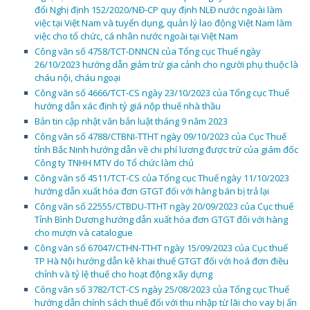
đổi Nghị định 152/2020/NĐ-CP quy định NLĐ nước ngoài làm
việc tại Việt Nam và tuyển dụng, quản lý lao động Việt Nam làm
việc cho tổ chức, cá nhân nước ngoài tại Việt Nam
Công văn số 4758/TCT-DNNCN của Tổng cục Thuế ngày
26/10/2023 hướng dẫn giảm trừ gia cảnh cho người phụ thuộc là
cháu nội, cháu ngoại
Công văn số 4666/TCT-CS ngày 23/10/2023 của Tổng cục Thuế
hướng dẫn xác định tỷ giá nộp thuế nhà thầu
Bản tin cập nhật văn bản luật tháng 9 năm 2023
Công văn số 4788/CTBNI-TTHT ngày 09/10/2023 của Cục Thuế
tỉnh Bắc Ninh hướng dẫn về chi phí lương được trừ của giám đốc
Công ty TNHH MTV do Tổ chức làm chủ
Công văn số 4511/TCT-CS của Tổng cục Thuế ngày 11/10/2023
hướng dẫn xuất hóa đơn GTGT đối với hàng bán bị trả lại
Công văn số 22555/CTBDU-TTHT ngày 20/09/2023 của Cục thuế
Tỉnh Bình Dương hướng dẫn xuất hóa đơn GTGT đối với hàng
cho mượn và catalogue
Công văn số 67047/CTHN-TTHT ngày 15/09/2023 của Cục thuế
TP Hà Nội hướng dẫn kê khai thuế GTGT đối với hoá đơn điều
chỉnh và tỷ lệ thuế cho hoạt động xây dựng
Công văn số 3782/TCT-CS ngày 25/08/2023 của Tổng cục Thuế
hướng dẫn chính sách thuế đối với thu nhập từ lãi cho vay bị ấn