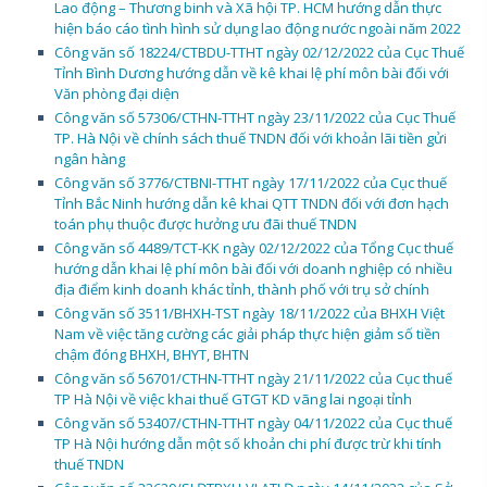
Lao động – Thương binh và Xã hội TP. HCM hướng dẫn thực
hiện báo cáo tình hình sử dụng lao động nước ngoài năm 2022
Công văn số 18224/CTBDU-TTHT ngày 02/12/2022 của Cục Thuế
Tỉnh Bình Dương hướng dẫn về kê khai lệ phí môn bài đối với
Văn phòng đại diện
Công văn số 57306/CTHN-TTHT ngày 23/11/2022 của Cục Thuế
TP. Hà Nội về chính sách thuế TNDN đối với khoản lãi tiền gửi
ngân hàng
Công văn số 3776/CTBNI-TTHT ngày 17/11/2022 của Cục thuế
Tỉnh Bắc Ninh hướng dẫn kê khai QTT TNDN đối với đơn hạch
toán phụ thuộc được hưởng ưu đãi thuế TNDN
Công văn số 4489/TCT-KK ngày 02/12/2022 của Tổng Cục thuế
hướng dẫn khai lệ phí môn bài đối với doanh nghiệp có nhiều
địa điểm kinh doanh khác tỉnh, thành phố với trụ sở chính
Công văn số 3511/BHXH-TST ngày 18/11/2022 của BHXH Việt
Nam về việc tăng cường các giải pháp thực hiện giảm số tiền
chậm đóng BHXH, BHYT, BHTN
Công văn số 56701/CTHN-TTHT ngày 21/11/2022 của Cục thuế
TP Hà Nội về việc khai thuế GTGT KD vãng lai ngoại tỉnh
Công văn số 53407/CTHN-TTHT ngày 04/11/2022 của Cục thuế
TP Hà Nội hướng dẫn một số khoản chi phí được trừ khi tính
thuế TNDN