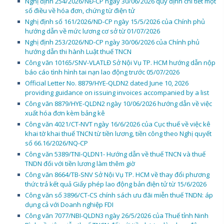
Nghị định 254/2026/NĐ-CP ngày 30/06/2026 quy định chi tiết một
số điều về hóa đơn, chứng từ điện tử
Nghị định số 161/2026/ND-CP ngày 15/5/2026 của Chính phủ
hướng dẫn về mức lương cơ sở từ 01/07/2026
Nghị định 253/2026/ND-CP ngày 30/06/2026 của Chính phủ
hướng dẫn thi hành Luật thuế TNCN
Công văn 10165/SNV-VLATLĐ Sở Nội Vụ TP. HCM hướng dẫn nộp
báo cáo tình hình tai nạn lao động trước 05/07/2026
Official Letter No. 8879/HYE-QLDN2 dated June 10, 2026
providing guidance on issuing invoices accompanied by a list
Công văn 8879/HYE-QLDN2 ngày 10/06/2026 hướng dẫn về việc
xuất hóa đơn kèm bảng kê
Công văn 4021/CT-NVT ngày 16/6/2026 của Cục thuế về việc kê
khai tờ khai thuế TNCN từ tiền lương, tiền công theo Nghị quyết
số 66.16/2026/NQ-CP
Công văn 5389/TNI-QLDN1- Hướng dẫn về thuế TNCN và thuế
TNDN đối với tiền lương làm thêm giờ
Công văn 8664/TB-SNV Sở Nội Vụ TP. HCM về thay đổi phương
thức trả kết quả Giấy phép lao động bản điện tử từ 15/6/2026
Công văn số 3896/CT-CS chính sách ưu đãi miễn thuế TNDN: áp
dụng cả với Doanh nghiệp FDI
Công văn 7077/NBI-QLDN3 ngày 26/5/2026 của Thuế tỉnh Ninh