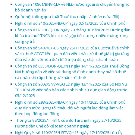
Công văn 10861/BNV-CLV về NLĐ nước ngoài di chuyển trong nội
bộ doanh nghiệp
Quốc hội thông qua Luật Thuế thu nhập cá nhân (sửa đổi)
Nghị định số 310/2025/NĐ-CP ngày 02/12/2025 của Chính phủ
Công văn 817/HUE-QLDN ngày 20 tháng 10 năm 2025 Hướng dẫn
khấu trừ thuế TNCN khi chi trả gộp tiền lương nhiều tháng trong
cùng kỳ trả
Công văn số 5487/CT-CS ngày 25/11/2025 của Cục thuế về chính
sách thuế GTGT liên quan đến việc khấu trừ thuế giá trị gia tăng
đầu vào đối với hóa đơn từ 5 triệu đồng chậm thanh toán
Công văn số 6355/DON-QLDN1 ngày 14/11/2025 của Thuế Đồng
Nai hướng dẫn về việc sử dụng số định danh thay mã số thuế
cá nhân khi cấp chứng từ khấu trừ thuế
Công văn số 9002/SNV-VLATLĐ ngày 13/11/2025 của Sở Nội Vụ
TP. HCM về việc nộp báo cáo tình hình sử dụng lao động trước
05/12/2025
Nghị định số 293/2025/NĐ-CP ngày 10/11/2025 của Chính phủ
quy định mức lương tối thiểu đối với người lao động làm việc
theo hợp đồng lao động
Thông tư 99/2025/TT-BTC của Bộ Tài chính ngày 27/10/2025
Hướng dẫn Chế độ kế toán doanh nghiệp
Nghị Quyết số 110/2025/UBTVQH15 ngày 17/10/2025 của Ủy