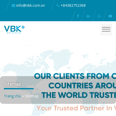
info@vbk.com.vn
+84382752368
Sitemap
Trang chủ
»
Sitemap