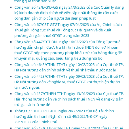
trong quá trình sản xuất.
Công văn số 43/ĐKKD-GS ngày 21/3/2023 của Cục Quản lý đăng
ký kinh doanh đính chính về việc cập nhật thông tin căn cước
công dân gắn chip của người đại diện pháp luật
Công văn số 67/CST-GTGT ngày 07/04/2023 của Vụ Chính sách
Thuế gửi Tổng cục Thuế và Tổng cục Hải quan về đề xuất
phương án giảm thuế GTGT trong năm 2023
Công văn số 447/TCT-DNL ngày 16/02/2023 của Tổng Cục thuế
hướng dẫn chi phí được trừ khi tính thuế TNDN đối với khoản
thuế GTGT nộp theo phương pháp khấu trừ của hàng dùng để
khuyến mại, quảng cáo, biếu, tặng, tiêu dùng nội bộ
Công văn số 4643/CTHN-TTHT ngày 10/02/2023 của Cục thuế TP.
Hà Nội hướng dẫn chính sách về thuế nhà thầu nước ngoài
Công văn số 4423/CTHN-TTHT ngày 09/02/2023 của Cục thuế TP.
Hà Nội hướng dẫn về nghĩa vụ thuế GTGT khi thực hiện dự án
tại nước ngoài.
Công văn số 137/CTHPH-TTHT ngày 13/01/2023 của Cục thuế TP.
Hải Phòng hướng dẫn về chính sách thuế TNCN về đăng ký giảm
trừ gia cảnh là mẹ đẻ
Thông tư 13/2023/TT-BTC ngày 28/2/2023 của Bộ Tài chính
hướng dẫn thi hành Nghị định số 49/2022/NĐ-CP ngày
29/7/2022 của Chính Phủ
Công văn số 313/CTTPHCM-TTHT ngày 11/01/2023 của Cục thuế