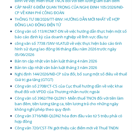
Bình về việc miễn thuế TNCN đối với tiền lương làm ban đêm
CẬP NHẬT 6 ĐIỂM QUAN TRỌNG CỦA NGHỊ ĐỊNH 105/2026/NĐ-
CP VỀ KINH PHÍ CÔNG ĐOÀN
THÔNG TƯ 08/2026/TT-BNV: HƯỚNG DẪN MỚI NHẤT VỀ HỢP
ĐỒNG LAO ĐỘNG ĐIỆN TỬ
Công văn số 113/KCNKT-DN về việc hướng dẫn thực hiện một số
báo cáo định kỳ của doanh nghiệp về lĩnh vực đầu tư
công văn số 7738 /SNV-VLATLĐ về việc thực hiện báo cáo tình
hình sử dụng lao động 06 tháng đầu năm 2026 trước ngày
05/06/2026
Bản tin cập nhật văn bản luật tháng 4 năm 2026
Bản tin cập nhật văn bản luật tháng 3 năm 2026
Nghị định 144/2026/NĐ-CP sửa đổi, bổ sung một số điều về thuế
Giá trị gia tăng (GTGT)
Công văn số 2708/CT-CS của Cục thuế hướng dẫn về việc khai
thuế đối với VPDD của Thương nhân nước ngoài
Công văn số 3962/TNI-QLDN1- Miễn thuế TNCN đối với tiền làm
ban đêm, tiền lương tăng ca, tiền lương trả cho những ngày
không nghỉ phép theo quy định
Công văn 3716/NBI-QLDN2 hóa đơn đầu vào từ 5 triệu phải có
hợp đồng
Công văn 720/CST-TN giới thiệu các điểm mới về Thuế TNDN