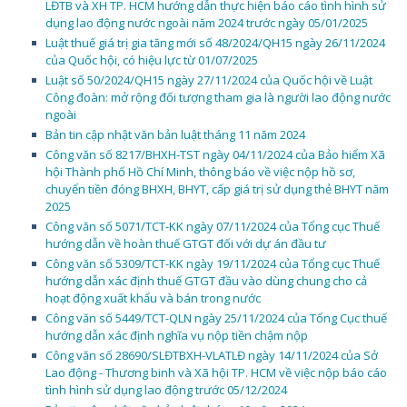
LĐTB và XH TP. HCM hướng dẫn thực hiện báo cáo tình hình sử
dụng lao động nước ngoài năm 2024 trước ngày 05/01/2025
Luật thuế giá trị gia tăng mới số 48/2024/QH15 ngày 26/11/2024
của Quốc hội, có hiệu lực từ 01/07/2025
Luật số 50/2024/QH15 ngày 27/11/2024 của Quốc hội về Luật
Công đoàn: mở rộng đối tượng tham gia là người lao động nước
ngoài
Bản tin cập nhật văn bản luật tháng 11 năm 2024
Công văn số 8217/BHXH-TST ngày 04/11/2024 của Bảo hiểm Xã
hội Thành phố Hồ Chí Minh, thông báo về việc nộp hồ sơ,
chuyển tiền đóng BHXH, BHYT, cấp giá trị sử dụng thẻ BHYT năm
2025
Công văn số 5071/TCT-KK ngày 07/11/2024 của Tổng cục Thuế
hướng dẫn về hoàn thuế GTGT đối với dự án đầu tư
Công văn số 5309/TCT-KK ngày 19/11/2024 của Tổng cục Thuế
hướng dẫn xác định thuế GTGT đầu vào dùng chung cho cả
hoạt động xuất khẩu và bán trong nước
Công văn số 5449/TCT-QLN ngày 25/11/2024 của Tổng Cục thuế
hướng dẫn xác định nghĩa vụ nộp tiền chậm nộp
Công văn số 28690/SLĐTBXH-VLATLĐ ngày 14/11/2024 của Sở
Lao động - Thương binh và Xã hội TP. HCM về việc nộp báo cáo
tình hình sử dụng lao động trước 05/12/2024