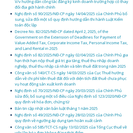
V/v hướng dẫn công tác đăng ký kinh doanh trường hợp có thay
đổi địa giới hành chính
Nghị định số 90/2025/NĐ-CP ngày 14/04/2025 của Chính Phủ bổ
sung, sửa đổi một số quy định hướng dẫn thi hành Luật Kiểm
toán độc lập
Decree No. 82/2025/NĐ-CP dated April 2, 2025, of the
Government on the Extension of Deadlines for Payment of
Value-Added Tax, Corporate Income Tax, Personal Income Tax,
and Land Rental in 2025
Nghị định số 82/2025/NĐ-CP ngày 02/04/2025 của Chính Phủ gia
hạn thời hạn nộp thuế giá trị gia tăng, thuế thu nhập doanh
nghiệp, thuế thu nhập cá nhân và tiền thuê đất trong năm 2025
Công văn số 140/CT-CS ngày 14/03/2025 của Cục Thuế hướng
dẫn về chi phí tiền thuê đất đối với diện tích đất thuê chưa phục
vụ hoạt động sản xuất kinh doanh
Nghị định số 70/2025/NĐ-CP ngày 20/03/2025 của Chính Phủ
sửa đổi, bổ sung một số điều của Nghị định số 123/2020/NĐ-CP
quy định về hóa đơn, chứng từ
Bản tin cập nhật văn bản luật tháng 1 năm 2025
Nghị định số 49/2025/NĐ-CP ngày 28/02/2025 của Chính Phủ
quy định về ngưỡng áp dụng tạm hoãn xuất cảnh
Công văn số 585/TCT-CS ngày 13/02/2025 của Tổng Cục thuế về
việc lập hóa đơn không đúng thời điểm