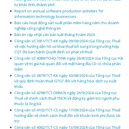
tư khác tỉnh, thành phố
Report on annual software production activities for
information technology businesses
Báo cáo hoạt động sản xuất phần mềm hàng năm cho doanh
nghiệp công nghệ thông tin
Bản tin cập nhật văn bản luật tháng 9 năm 2024
Công văn số 3951/TCT-KK ngày 09/09/2024 của Tổng cục Thuế
về việc hướng dẫn hồ sơ khai thuế bổ sung trong trường hợp
CQT đã ban hành Quyết định xử phạt về thuế
Công văn số 4089/TCHQ-TXNK ngày 26/8/2024 của Tổng cục Hải
quan về trị giá hải quan đối với mặt hàng đĩa CD có chứa phần
mềm
Công văn số 3879/TCT-KK ngày 30/08/2024 của Tổng cục Thuế
về quy định hoàn thuế GTGT đối với hàng hóa, dịch vụ xuất
khẩu
Công văn số 4298/TCT-DNNCN ngày 26/9/2024 của Tổng cục
Thuế về chính sách thuế TNCN về đăng ký giảm trừ người phụ
thuộc là ông bà
Công văn số 4102/TCT-CS ngày 17/09/2024 của Tổng cục Thuế
hướng dẫn về chính sách thuế đối với khoản kinh phí được tài
trợ
Công văn số 4062/TCT-CS ngày 13/09/2024 của Tổng cục Thuế