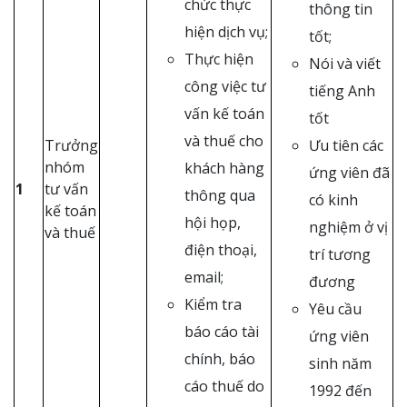
chức thực
thông tin
hiện dịch vụ;
tốt;
Thực hiện
Nói và viết
công việc tư
tiếng Anh
vấn kế toán
tốt
và thuế cho
Trưởng
Ưu tiên các
nhóm
khách hàng
ứng viên đã
1
tư vấn
thông qua
có kinh
kế toán
hội họp,
nghiệm ở vị
và thuế
điện thoại,
trí tương
email;
đương
Kiểm tra
Yêu cầu
báo cáo tài
ứng viên
chính, báo
sinh năm
cáo thuế do
1992 đến