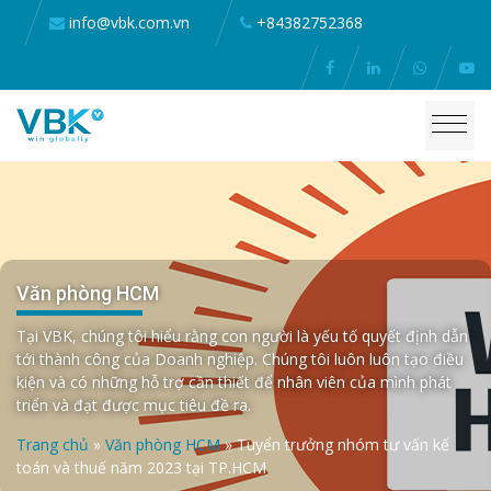
info@vbk.com.vn
+84382752368
Văn phòng HCM
Tại VBK, chúng tôi hiểu rằng con người là yếu tố quyết định dẫn
tới thành công của Doanh nghiệp. Chúng tôi luôn luôn tạo điều
kiện và có những hỗ trợ cần thiết để nhân viên của mình phát
triển và đạt được mục tiêu đề ra.
Trang chủ
»
Văn phòng HCM
»
Tuyển trưởng nhóm tư vấn kế
toán và thuế năm 2023 tại TP.HCM