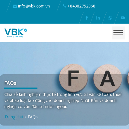
info@vbk.com.vn
+84382752368
FAQs
Chia sẻ kinh nghiệm thực tế trong lĩnh vực tư vấn kế toán, thuế
và pháp luật lao động cho doanh nghiệp Nhật Bản và doanh
nghiệp có vốn đầu tư nước ngoài.
Trang chủ
»
FAQs