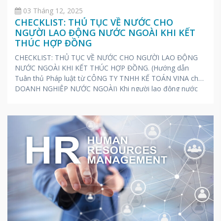
03 Tháng 12, 2025
CHECKLIST: THỦ TỤC VỀ NƯỚC CHO
NGƯỜI LAO ĐỘNG NƯỚC NGOÀI KHI KẾT
THÚC HỢP ĐỒNG
CHECKLIST: THỦ TỤC VỀ NƯỚC CHO NGƯỜI LAO ĐỘNG
NƯỚC NGOÀI KHI KẾT THÚC HỢP ĐỒNG. (Hướng dẫn
Tuân thủ Pháp luật từ CÔNG TY TNHH KẾ TOÁN VINA cho
DOANH NGHIỆP NƯỚC NGOÀI) Khi người lao động nước
ngoài kết thúc hợp đồng lao động tại Việt Nam và chuẩn bị
về nước, họ