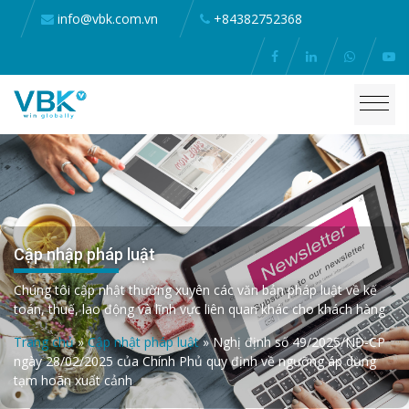
info@vbk.com.vn
+84382752368
Cập nhập pháp luật
Chúng tôi cập nhật thường xuyên các văn bản pháp luật về kế
toán, thuế, lao động và lĩnh vực liên quan khác cho khách hàng
Trang chủ
»
Cập nhật pháp luật
»
Nghị định số 49/2025/NĐ-CP
ngày 28/02/2025 của Chính Phủ quy định về ngưỡng áp dụng
tạm hoãn xuất cảnh