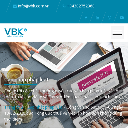
info@vbk.com.vn
+84382752368
Cập nhập pháp luật
Chúng tôi cập nhật thường xuyên các văn bản pháp luật về kế
toán, thuế, lao động và lĩnh vực liên quan khác cho khách hàng
Trang chủ
»
Cập nhật pháp luật
»
Công văn số 585/TCT-CS ngày
13/02/2025 của Tổng Cục thuế về việc lập hóa đơn không đúng
thời điểm