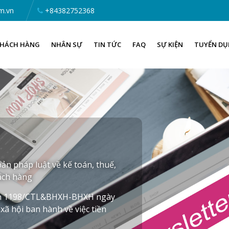
m.vn
+84382752368
HÁCH HÀNG
NHÂN SỰ
TIN TỨC
FAQ
SỰ KIỆN
TUYỂN D
ản pháp luật về kế toán, thuế,
hách hàng
n 1198/CTL&BHXH-BHXH ngày
xã hội ban hành về việc tiền