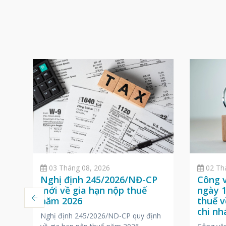
02 Th
03 Tháng 08, 2026
Công 
n
Nghị định 245/2026/NĐ-CP
ngày 1
mới về gia hạn nộp thuế
thuế v
năm 2026
ại
chi n
Nghị định 245/2026/ND-CP quy định
nước 