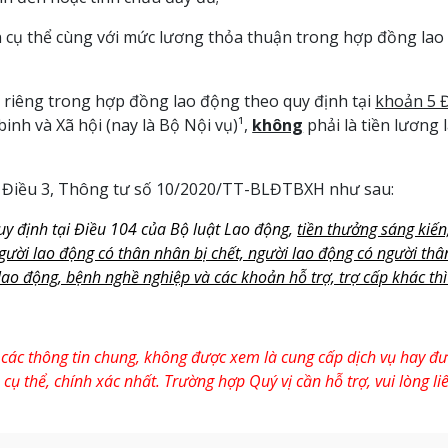
ền cụ thể cùng với mức lương thỏa thuận trong hợp đồng lao
riêng trong hợp đồng lao động theo quy định tại
khoản 5 
h và Xã hội (nay là Bộ Nội vụ)¹,
không
phải là tiền lương 
n 5 Điều 3, Thông tư số 10/2020/TT-BLĐTBXH như sau:
y định tại Điều 104 của Bộ luật Lao động,
tiền thưởng sáng kiến;
hi người lao động có thân nhân bị chết, người lao động có người th
lao động, bệnh nghề nghiệp và các khoản hỗ trợ, trợ cấp khác th
 các thông tin chung, không được xem là cung cấp dịch vụ hay đư
 thể, chính xác nhất. Trường hợp Quý vị cần hỗ trợ, vui lòng liê