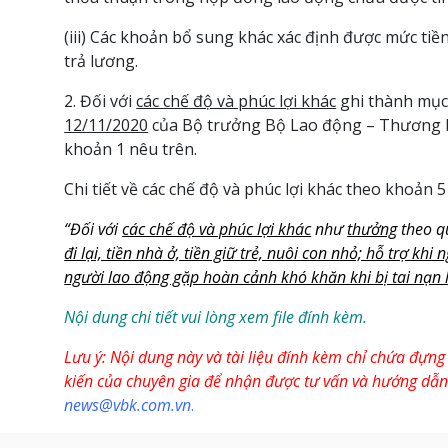
(iii) Các khoản bổ sung khác xác định được mức ti
trả lương.
2. Đối với
các chế độ và phúc lợi khác
ghi thành mục 
12/11/2020
của Bộ trưởng Bộ Lao động – Thương bin
khoản 1 nêu trên.
Chi tiết về các chế độ và phúc lợi khác theo khoả
“Đối với
các chế độ và phúc lợi khác
như
thưởng
theo qu
đi lại, tiền nhà ở, tiền giữ trẻ, nuôi con nhỏ; hỗ trợ k
người lao động gặp hoàn cảnh khó khăn khi bị tai nạn 
Nội dung chi tiết vui lòng xem file đính kèm.
Lưu ý:
Nội dung này và tài liệu đính kèm chỉ chứa đựng
kiến của chuyên gia để nhận được tư vấn và hướng dẫn cụ
news@vbk.com.vn
.