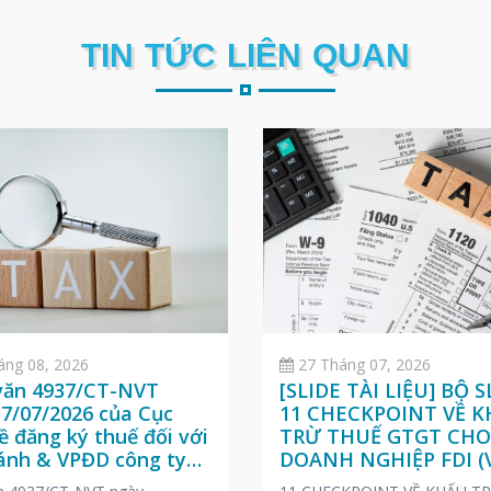
TIN TỨC LIÊN QUAN
áng 08, 2026
27 Tháng 07, 2026
văn 4937/CT-NVT
[SLIDE TÀI LIỆU] BỘ S
7/07/2026 của Cục
11 CHECKPOINT VỀ 
ề đăng ký thuế đối với
TRỪ THUẾ GTGT CH
hánh & VPĐD công ty
DOANH NGHIỆP FDI (V
ngoài
ANH – NHẬT)