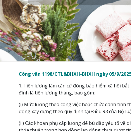
Công văn 1198/CTL&BHXH-BHXH ngày 05/9/2025 củ
1. Tiền lương làm căn cứ đóng bảo hiểm xã hội bắt
định là tiền lương tháng, bao gồm:
(i) Mức lương theo công việc hoặc chức danh tính 
động xây dựng theo quy định tại Điều 93 của Bộ l
(ii) Các khoản phụ cấp lương để bù đắp yếu tố về đ
thỏa thuận trong hợp đồng lao động chưa được tín