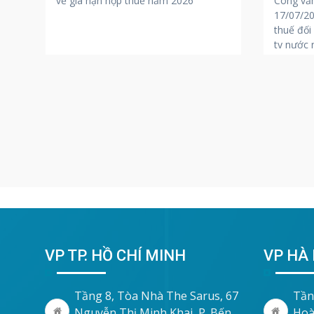
Công vă
o
về gia hạn nộp thuế năm 2026
17/07/20
ột
thuế đối
ty nước 
ng
iệc
VP TP. HỒ CHÍ MINH
VP HÀ 
Tầng 8, Tòa Nhà The Sarus, 67
Tần
Nguyễn Thị Minh Khai, P. Bến
Hoà