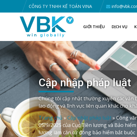
CÔNG TY TNHH KẾ TOÁN VINA
info@vbk.co
GIỚI THIỆU
DỊCH VỤ
K
Cập nhập pháp luật
Chúng tôi cập nhật thường xuyên các văn b
lao động và lĩnh vực liên quan khác cho k
Trang chủ
»
Cập nhật pháp luật
»
Công vă
05/9/2025 của Cục Tiền lương và Bảo hiểm 
lương làm căn cứ đóng bảo hiểm bắt buộc