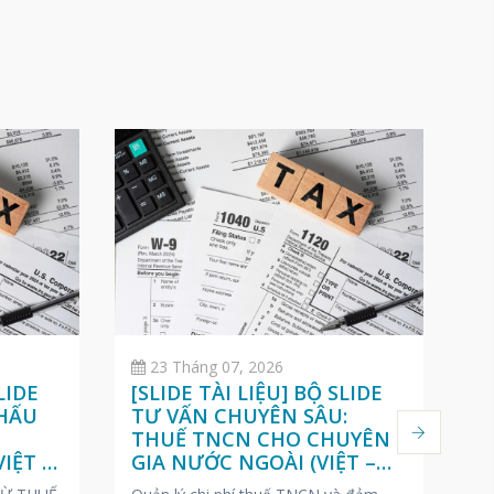
23 Tháng 07, 2026
LIDE
[SLIDE TÀI LIỆU] BỘ SLIDE
[
KHẤU
TƯ VẤN CHUYÊN SÂU:
D
O
THUẾ TNCN CHO CHUYÊN
T
IỆT –
GIA NƯỚC NGOÀI (VIỆT –
T
ANH – NHẬT)
N