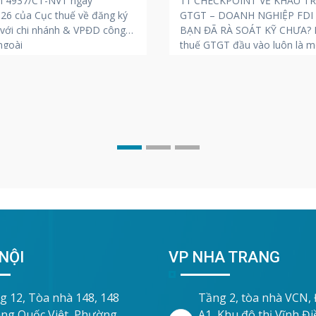
n 4937/CT-NVT ngày
11 CHECKPOINT VỀ KHẤU T
26 của Cục thuế về đăng ký
GTGT – DOANH NGHIỆP FDI
 với chi nhánh & VPĐD công
BẠN ĐÃ RÀ SOÁT KỸ CHƯA? K
ngoài
thuế GTGT đầu vào luôn là m
những chủ đề “nóng” và dễ ph
rủi ro bị truy thu, phạt chậm 
trong các kỳ thanh tra, kiểm t
Để giúp
NỘI
VP NHA TRANG
g 12, Tòa nhà 148, 148
Tầng 2, tòa nhà VCN,
ng Quốc Việt, Phường
A1, Khu đô thị Vĩnh Đ