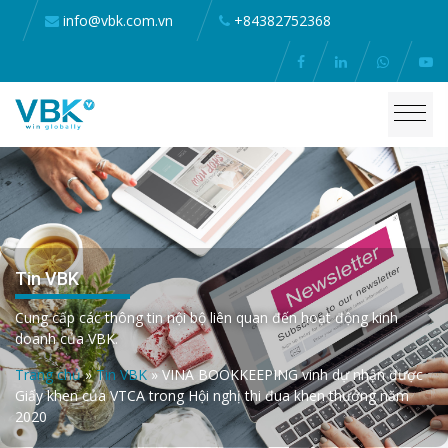
info@vbk.com.vn
+84382752368
Tin VBK
Cung cấp các thông tin nội bộ liên quan đến hoạt động kinh
doanh của VBK.
Trang chủ
»
Tin VBK
»
VINA BOOKKEEPING vinh dự nhận được
Giấy khen của VTCA trong Hội nghị thi đua khen thưởng năm
2020