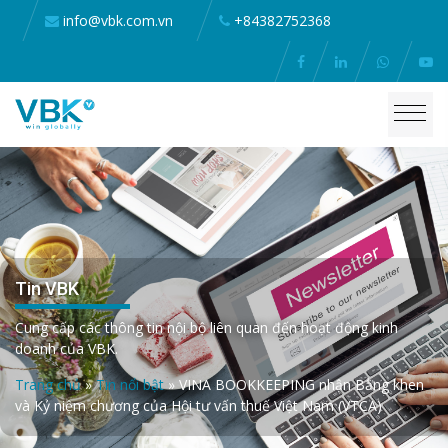
info@vbk.com.vn
+84382752368
Tin VBK
Cung cấp các thông tin nội bộ liên quan đến hoạt động kinh
doanh của VBK.
Trang chủ
»
Tin nổi bật
»
VINA BOOKKEEPING nhận Bằng khen
và Kỷ niệm chương của Hội tư vấn thuế Việt Nam (VTCA)