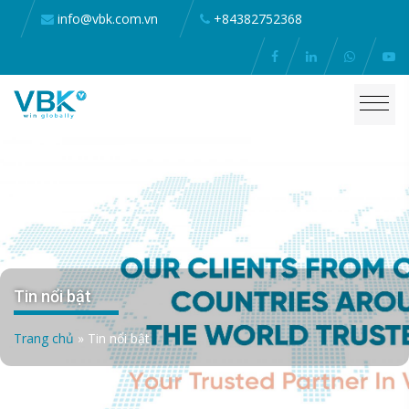
info@vbk.com.vn
+84382752368
Tin nổi bật
Trang chủ
»
Tin nổi bật