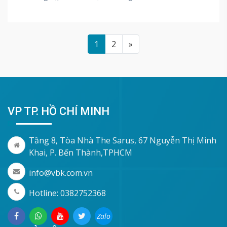
1
2
»
VP TP. HỒ CHÍ MINH
Tầng 8, Tòa Nhà The Sarus, 67 Nguyễn Thị Minh
Khai, P. Bến Thành,TPHCM
info@vbk.com.vn
Hotline: 0382752368
Zalo