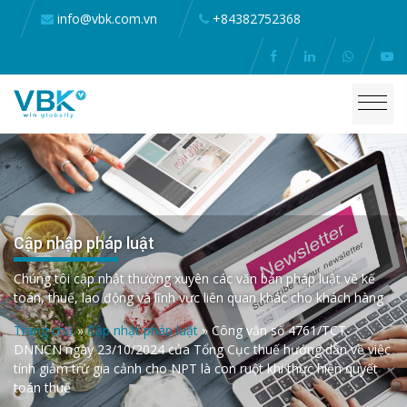
info@vbk.com.vn
+84382752368
Cập nhập pháp luật
Chúng tôi cập nhật thường xuyên các văn bản pháp luật về kế
toán, thuế, lao động và lĩnh vực liên quan khác cho khách hàng
Trang chủ
»
Cập nhật pháp luật
»
Công văn số 4761/TCT-
DNNCN ngày 23/10/2024 của Tổng Cục thuế hướng dẫn về việc
tính giảm trừ gia cảnh cho NPT là con ruột khi thực hiện quyết
toán thuế