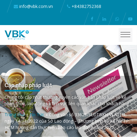
info@vbk.com.vn
+84382752368
Cập nhập pháp luật
Chúng tôi cập nhật thường xuyên các văn bản pháp luật về kế
toán, thuế, lao động và lĩnh vực liên quan khác cho khách hàng
Trang chủ
»
Tin Tức
»
Công văn số 33629/SLĐTBXH-VLATLĐ
ngày 14/11/2022 của Sở Lao động – Thương binh và Xã hội TP.
HCM hướng dẫn thực hiện báo cáo lao động năm 2022