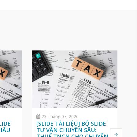
23 Tháng 07, 2026
LIDE
[SLIDE TÀI LIỆU] BỘ SLIDE
[
KHẤU
TƯ VẤN CHUYÊN SÂU:
D
O
THUẾ TNCN CHO CHUYÊN
T