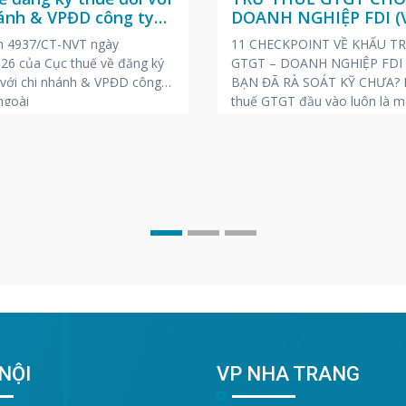
hánh & VPĐD công ty
DOANH NGHIỆP FDI (V
ngoài
ANH – NHẬT)
n 4937/CT-NVT ngày
11 CHECKPOINT VỀ KHẤU T
26 của Cục thuế về đăng ký
GTGT – DOANH NGHIỆP FDI
 với chi nhánh & VPĐD công
BẠN ĐÃ RÀ SOÁT KỸ CHƯA? K
ngoài
thuế GTGT đầu vào luôn là m
những chủ đề “nóng” và dễ ph
rủi ro bị truy thu, phạt chậm 
trong các kỳ thanh tra, kiểm t
Để giúp
NỘI
VP NHA TRANG