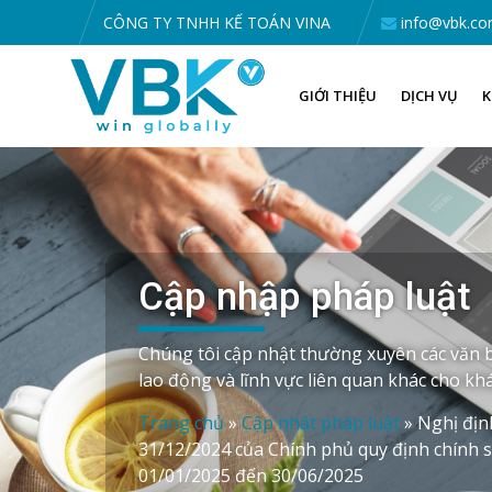
CÔNG TY TNHH KẾ TOÁN VINA
info@vbk.co
GIỚI THIỆU
DỊCH VỤ
K
Cập nhập pháp luật
Chúng tôi cập nhật thường xuyên các văn b
lao động và lĩnh vực liên quan khác cho k
Trang chủ
»
Cập nhật pháp luật
»
Nghị địn
31/12/2024 của Chính phủ quy định chính 
01/01/2025 đến 30/06/2025