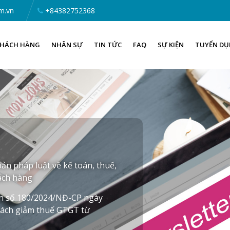
m.vn
+84382752368
HÁCH HÀNG
NHÂN SỰ
TIN TỨC
FAQ
SỰ KIỆN
TUYỂN D
ản pháp luật về kế toán, thuế,
hách hàng
h số 180/2024/NĐ-CP ngày
sách giảm thuế GTGT từ