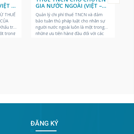
IỆT –
GIA NƯỚC NGOÀI (VIỆT –
T
ANH – NHẬT)
N
RỪ THUẾ
Quản lý chi phí thuế TNCN và đảm
Ch
 CỦA
bảo tuân thủ pháp luật cho nhân sự
(P
hấu trừ
người nước ngoài luôn là một trong
20
ột trong
những ưu tiên hàng đầu đối với các
tr
át sinh
doanh nghiệp FDI tại Việt Nam.
to
nộp nhất
VINA BOOKKEEPING (VBK) gửi tặng
(đ
ra thuế.
các Giám đốc Nhân sự, Kế toán
qu
trưởng và Chủ doanh nghiệp
Ng
ĐĂNG KÝ