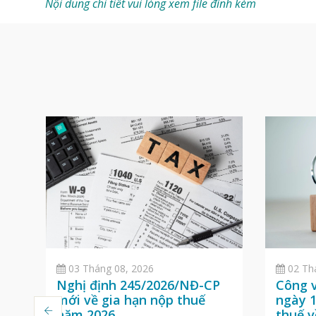
Nội dung chi tiết vui lòng xem file đính kèm
02 Th
03 Tháng 08, 2026
Công 
n
Nghị định 245/2026/NĐ-CP
ngày 1
mới về gia hạn nộp thuế
thuế v
năm 2026