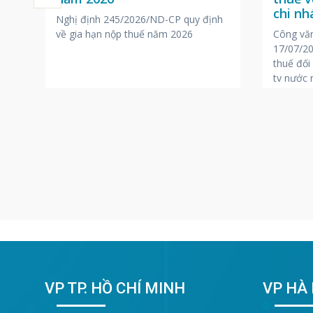
ại
chi n
Nghị định 245/2026/ND-CP quy định
nước 
Công vă
o
về gia hạn nộp thuế năm 2026
17/07/20
ột
thuế đối
ty nước 
ng
iệc
VP TP. HỒ CHÍ MINH
VP HÀ 