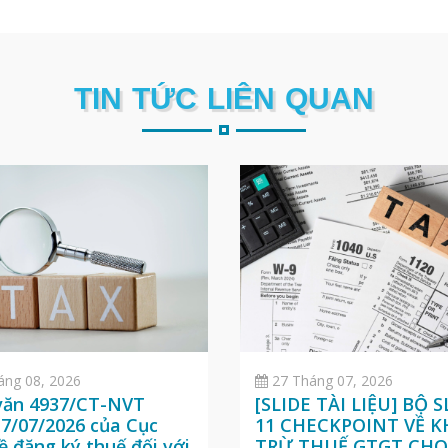
TIN TỨC LIÊN QUAN
áng 08, 2026
27 Tháng 07, 2026
văn 4937/CT-NVT
[SLIDE TÀI LIỆU] BỘ S
7/07/2026 của Cục
11 CHECKPOINT VỀ 
ề đăng ký thuế đối với
TRỪ THUẾ GTGT CH