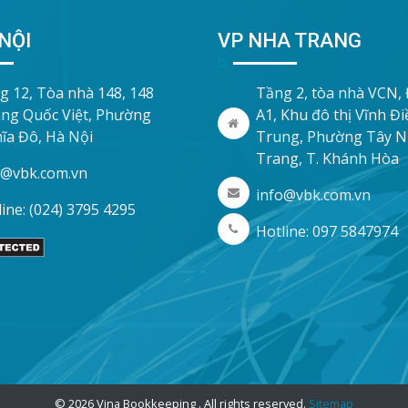
NỘI
VP NHA TRANG
g 12, Tòa nhà 148, 148
Tầng 2, tòa nhà VCN,
ng Quốc Việt, Phường
A1, Khu đô thị Vĩnh Đ
ĩa Đô, Hà Nội
Trung, Phường Tây 
Trang, T. Khánh Hòa
o@vbk.com.vn
info@vbk.com.vn
ine: (024) 3795 4295
Hotline: 097 5847974
© 2026 Vina Bookkeeping . All rights reserved.
Sitemap