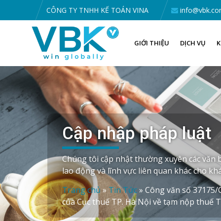
CÔNG TY TNHH KẾ TOÁN VINA
info@vbk.co
GIỚI THIỆU
DỊCH VỤ
K
Cập nhập pháp luật
Chúng tôi cập nhật thường xuyên các văn b
lao động và lĩnh vực liên quan khác cho k
Trang chủ
»
Tin Tức
»
Công văn số 37175
của Cục thuế TP. Hà Nội về tạm nộp thuế