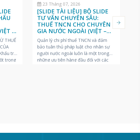
23 Tháng 07, 2026
LIDE
[SLIDE TÀI LIỆU] BỘ SLIDE
[
KHẤU
TƯ VẤN CHUYÊN SÂU:
D
O
THUẾ TNCN CHO CHUYÊN
T
IỆT –
GIA NƯỚC NGOÀI (VIỆT –
T
ANH – NHẬT)
N
RỪ THUẾ
Quản lý chi phí thuế TNCN và đảm
Ch
 CỦA
bảo tuân thủ pháp luật cho nhân sự
(P
hấu trừ
người nước ngoài luôn là một trong
20
ột trong
những ưu tiên hàng đầu đối với các
tr
át sinh
doanh nghiệp FDI tại Việt Nam.
to
nộp nhất
VINA BOOKKEEPING (VBK) gửi tặng
(đ
ra thuế.
các Giám đốc Nhân sự, Kế toán
qu
trưởng và Chủ doanh nghiệp
Ng