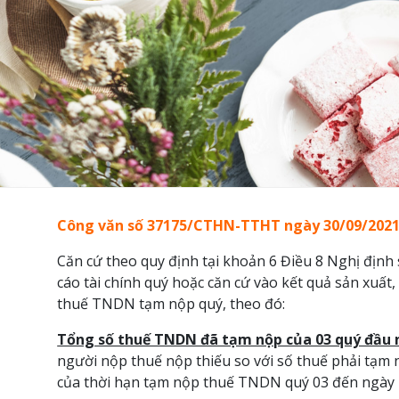
Công văn số 37175/CTHN-TTHT ngày 30/09/2021 
Căn cứ theo quy định tại khoản 6 Điều 8 Nghị địn
cáo tài chính quý hoặc căn cứ vào kết quả sản xuất
thuế TNDN tạm nộp quý, theo đó:
Tổng số thuế TNDN đã tạm nộp của 03 quý đầu 
người nộp thuế nộp thiếu so với số thuế phải tạm 
của thời hạn tạm nộp thuế TNDN quý 03 đến ngày 