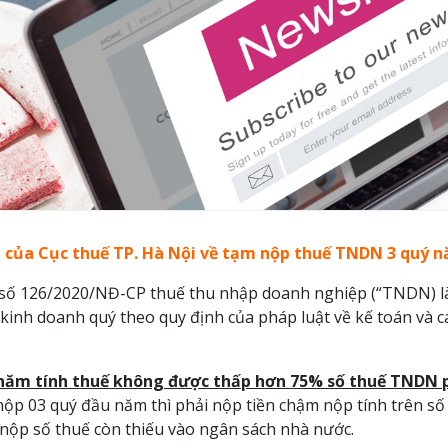
của Cục thuế TP. Hà Nội về tạm nộp thuế TNDN 3 quý 
h số 126/2020/NĐ-CP thuế thu nhập doanh nghiệp (“TNDN) là 
, kinh doanh quý theo quy định của pháp luật về kế toán và c
năm tính thuế không được thấp hơn 75% số thuế TNDN p
nộp 03 quý đầu năm thì phải nộp tiền chậm nộp tính trên số
nộp số thuế còn thiếu vào ngân sách nhà nước.