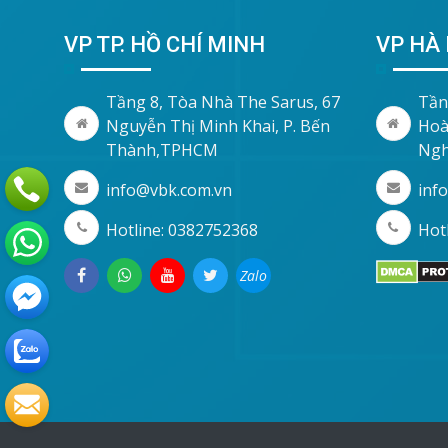
VP TP. HỒ CHÍ MINH
VP HÀ 
Tầng 8, Tòa Nhà The Sarus, 67
Tần
Nguyễn Thị Minh Khai, P. Bến
Hoà
Thành,TPHCM
Ngh
info@vbk.com.vn
inf
Hotline: 0382752368
Hotl
Zalo