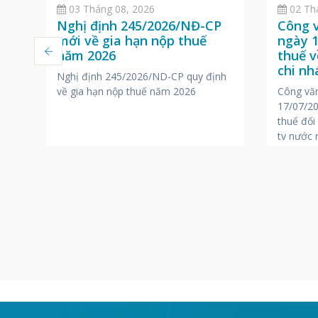
02 Th
03 Tháng 08, 2026
Công 
n
Nghị định 245/2026/NĐ-CP
ngày 1
mới về gia hạn nộp thuế
thuế v
năm 2026
ại
chi n
Nghị định 245/2026/ND-CP quy định
nước 
Công vă
o
về gia hạn nộp thuế năm 2026
17/07/20
ột
thuế đối
ty nước 
ng
iệc