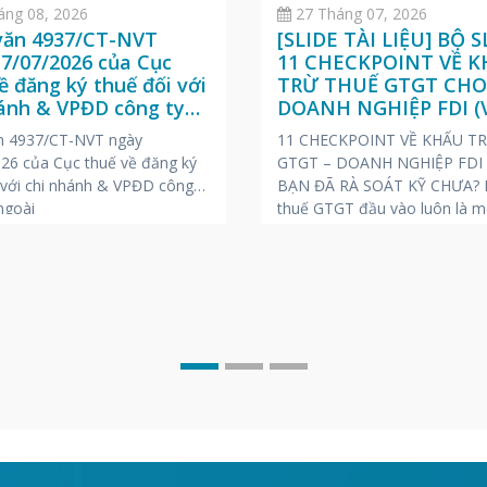
áng 08, 2026
27 Tháng 07, 2026
văn 4937/CT-NVT
[SLIDE TÀI LIỆU] BỘ S
7/07/2026 của Cục
11 CHECKPOINT VỀ 
ề đăng ký thuế đối với
TRỪ THUẾ GTGT CH
hánh & VPĐD công ty
DOANH NGHIỆP FDI (V
ngoài
ANH – NHẬT)
n 4937/CT-NVT ngày
11 CHECKPOINT VỀ KHẤU T
26 của Cục thuế về đăng ký
GTGT – DOANH NGHIỆP FDI
 với chi nhánh & VPĐD công
BẠN ĐÃ RÀ SOÁT KỸ CHƯA? K
ngoài
thuế GTGT đầu vào luôn là m
những chủ đề “nóng” và dễ ph
rủi ro bị truy thu, phạt chậm 
trong các kỳ thanh tra, kiểm t
Để giúp