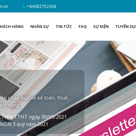
m.vn
+84382752368
HÁCH HÀNG
NHÂN SỰ
TIN TỨC
FAQ
SỰ KIỆN
TUYỂN D
ản pháp luật về kế toán, thuế,
hách hàng
/CTHN-TTHT ngày 30/09/2021
 TNDN 3 quý năm 2021