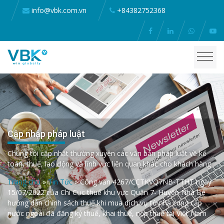
info@vbk.com.vn
+84382752368
Cập nhập pháp luật
Chúng tôi cập nhật thường xuyên các văn bản pháp luật về kế
toán, thuế, lao động và lĩnh vực liên quan khác cho khách hàng
Trang chủ
»
Tin Tức
»
Công văn 4267/CCTKVQ7NB-TTHT ngày
15/07/2022 của Chi Cục thuế khu vực Quận 7- Huyện Nhà Bè
hướng dẫn chính sách thuế khi mua dịch vụ từ nhà cung cấp
nước ngoài đã đăng ký thuế, khai thuế, nộp thuế tại Việt Nam