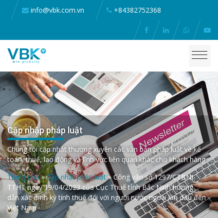
info@vbk.com.vn
+84382752368
Cập nhập pháp luật
Chúng tôi cập nhật thường xuyên các văn bản pháp luật về kế
toán, thuế, lao động và lĩnh vực liên quan khác cho khách hàng
Trang chủ
»
Cập nhật pháp luật
»
Công văn số 1297/CTBNI-
TTHT ngày 19/04/2023 của Cục Thuế tỉnh Bắc Ninh hướng
dẫn xác định kỳ tính thuế đối với người nước ngoài lần đầu đến
Việt Nam