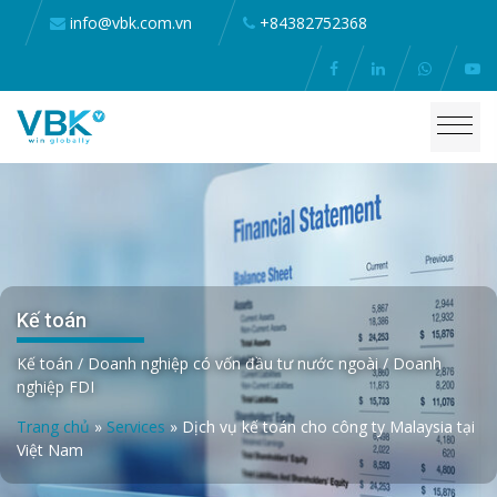
info@vbk.com.vn
+84382752368
Kế toán
Kế toán / Doanh nghiệp có vốn đầu tư nước ngoài / Doanh
nghiệp FDI
Trang chủ
»
Services
»
Dịch vụ kế toán cho công ty Malaysia tại
Việt Nam