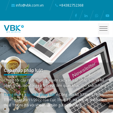
info@vbk.com.vn
+84382752368
Cập nhập pháp luật
Chúng tôi cập nhật thường xuyên các văn bản pháp luật về kế
toán, thuế, lao động và lĩnh vực liên quan khác cho khách hàng
Trang chủ
»
Cập nhật pháp luật
»
Công văn số 57306/CTHN-
TTHT ngày 23/11/2022 của Cục Thuế TP. Hà Nội về chính sách
thuế TNDN đối với khoản lãi tiền gửi ngân hàng