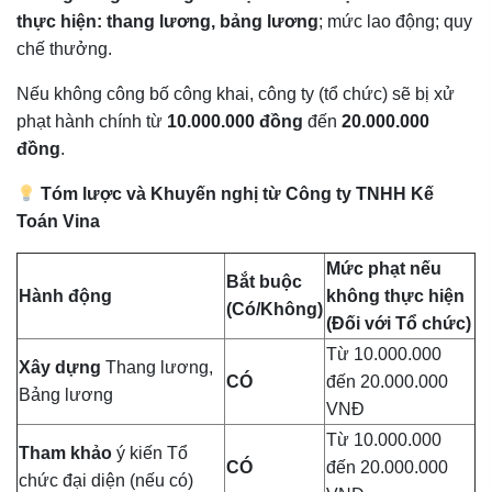
thực hiện: thang lương, bảng lương
; mức lao động; quy
chế thưởng.
Nếu không công bố công khai, công ty (tổ chức) sẽ bị xử
phạt hành chính từ
10.000.000 đồng
đến
20.000.000
đồng
.
Tóm lược và Khuyến nghị từ Công ty TNHH Kế
Toán Vina
Mức phạt nếu
Bắt buộc
Hành động
không thực hiện
(Có/Không)
(Đối với Tổ chức)
Từ 10.000.000
Xây dựng
Thang lương,
CÓ
đến 20.000.000
Bảng lương
VNĐ
Từ 10.000.000
Tham khảo
ý kiến Tổ
CÓ
đến 20.000.000
chức đại diện (nếu có)