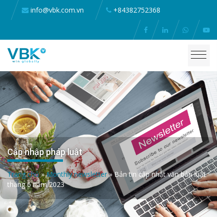
info@vbk.com.vn
+84382752368
Cập nhập pháp luật
Trang chủ
»
Monthly newsletter
»
Bản tin cập nhật văn bản luật
tháng 6 năm 2023