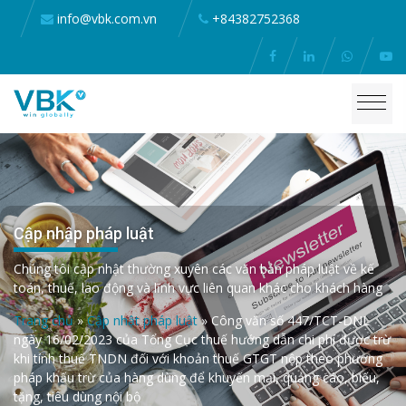
info@vbk.com.vn
+84382752368
Cập nhập pháp luật
Chúng tôi cập nhật thường xuyên các văn bản pháp luật về kế
toán, thuế, lao động và lĩnh vực liên quan khác cho khách hàng
Trang chủ
»
Cập nhật pháp luật
»
Công văn số 447/TCT-DNL
ngày 16/02/2023 của Tổng Cục thuế hướng dẫn chi phí được trừ
khi tính thuế TNDN đối với khoản thuế GTGT nộp theo phương
pháp khấu trừ của hàng dùng để khuyến mại, quảng cáo, biếu,
tặng, tiêu dùng nội bộ