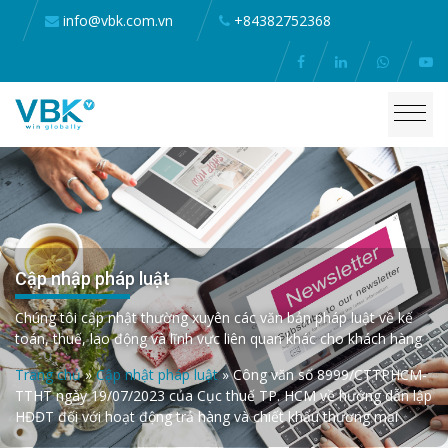
info@vbk.com.vn
+84382752368
Cập nhập pháp luật
Chúng tôi cập nhật thường xuyên các văn bản pháp luật về kế
toán, thuế, lao động và lĩnh vực liên quan khác cho khách hàng
Trang chủ
»
Cập nhật pháp luật
»
Công văn số 8999/CTTPHCM-
TTHT ngày 19/07/2023 của Cục thuế TP. HCM về hướng dẫn lập
HĐĐT đối với hoạt động trả hàng và chiết khấu thương mại