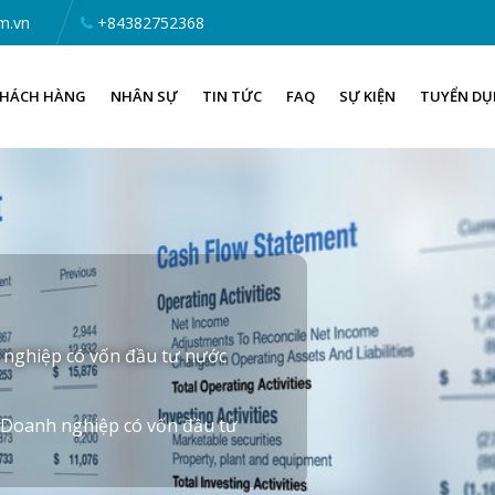
m.vn
+84382752368
HÁCH HÀNG
NHÂN SỰ
TIN TỨC
FAQ
SỰ KIỆN
TUYỂN D
 nghiệp có vốn đầu tư nước
o Doanh nghiệp có vốn đầu tư