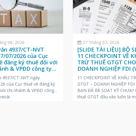
áng 08, 2026
27 Tháng 07, 2026
văn 4937/CT-NVT
[SLIDE TÀI LIỆU] BỘ S
7/07/2026 của Cục
11 CHECKPOINT VỀ 
ề đăng ký thuế đối với
TRỪ THUẾ GTGT CH
hánh & VPĐD công ty
DOANH NGHIỆP FDI (V
ngoài
ANH – NHẬT)
n 4937/CT-NVT ngày
11 CHECKPOINT VỀ KHẤU T
26 của Cục thuế về đăng ký
GTGT – DOANH NGHIỆP FDI
 với chi nhánh & VPĐD công
BẠN ĐÃ RÀ SOÁT KỸ CHƯA? K
ngoài
thuế GTGT đầu vào luôn là m
những chủ đề “nóng” và dễ ph
rủi ro bị truy thu, phạt chậm 
trong các kỳ thanh tra, kiểm t
Để giúp