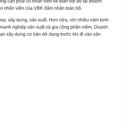
g cần phải có nhân viên kế toán nội bộ tại doanh
sẽ do nhân viên của VBK đảm nhận toàn bộ.
 mại, xây dựng, sản xuất. Hơn nữa, với nhiều năm kinh
ư Doanh nghiệp sản xuất và gia công phần mềm, Doanh
oạn xây dựng cơ bản dở dang trước khi đi vào sản