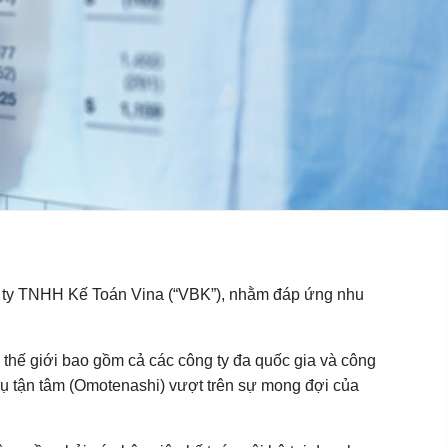
g ty TNHH Kế Toán Vina (“VBK”), nhằm đáp ứng nhu
 thế giới bao gồm cả các công ty đa quốc gia và công
h vụ tận tâm (Omotenashi) vượt trên sự mong đợi của