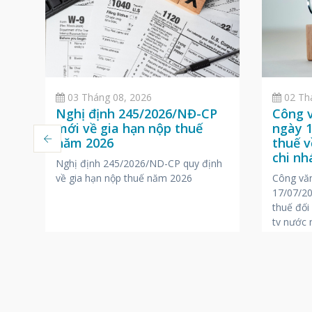
02 Th
03 Tháng 08, 2026
Công 
n
Nghị định 245/2026/NĐ-CP
ngày 1
mới về gia hạn nộp thuế
thuế v
năm 2026
ại
chi n
Nghị định 245/2026/ND-CP quy định
nước 
Công vă
o
về gia hạn nộp thuế năm 2026
17/07/20
ột
thuế đối
ty nước 
ng
iệc