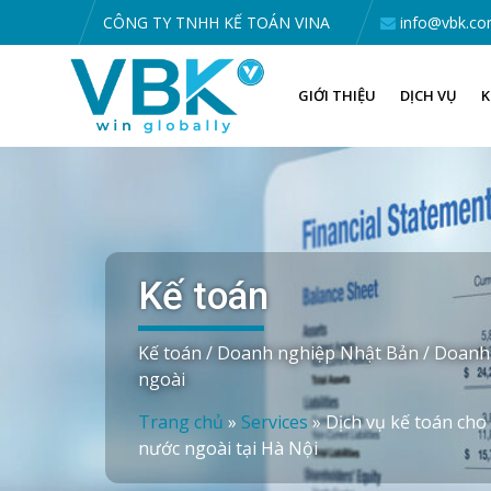
CÔNG TY TNHH KẾ TOÁN VINA
info@vbk.co
GIỚI THIỆU
DỊCH VỤ
K
Kế toán
Kế toán / Doanh nghiệp Nhật Bản / Doanh
ngoài
Trang chủ
»
Services
»
Dịch vụ kế toán ch
nước ngoài tại Hà Nội