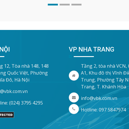
NỘI
VP NHA TRANG
g 12, Tòa nhà 148, 148
Tầng 2, tòa nhà VCN,
ng Quốc Việt, Phường
A1, Khu đô thị Vĩnh Đ
ĩa Đô, Hà Nội
Trung, Phường Tây 
Trang, T. Khánh Hòa
o@vbk.com.vn
info@vbk.com.vn
ine: (024) 3795 4295
Hotline: 097 5847974