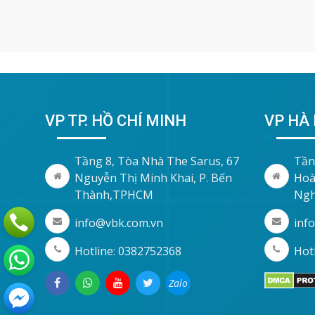
VP TP. HỒ CHÍ MINH
VP HÀ 
Tầng 8, Tòa Nhà The Sarus, 67
Tần
Nguyễn Thị Minh Khai, P. Bến
Hoà
Thành,TPHCM
Ngh
info@vbk.com.vn
inf
Hotline: 0382752368
Hotl
Zalo