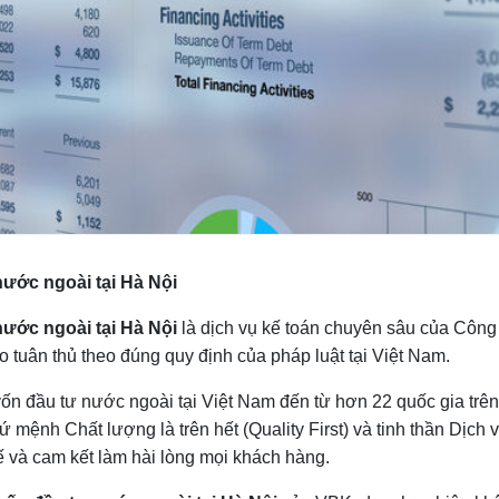
ước ngoài tại Hà Nội
nước ngoài tại Hà Nội
là dịch vụ kế toán chuyên sâu của Côn
 tuân thủ theo đúng quy định của pháp luật tại Việt Nam.
ốn đầu tư nước ngoài tại Việt Nam đến từ hơn 22 quốc gia trên
sứ mệnh Chất lượng là trên hết (Quality First) và tinh thần Dịc
ế và cam kết làm hài lòng mọi khách hàng.