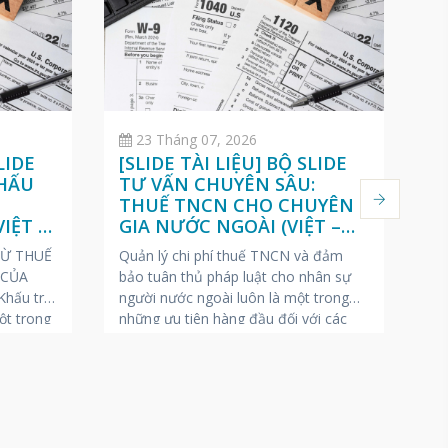
23 Tháng 07, 2026
LIDE
[SLIDE TÀI LIỆU] BỘ SLIDE
[
KHẤU
TƯ VẤN CHUYÊN SÂU:
D
O
THUẾ TNCN CHO CHUYÊN
T
IỆT –
GIA NƯỚC NGOÀI (VIỆT –
T
ANH – NHẬT)
N
RỪ THUẾ
Quản lý chi phí thuế TNCN và đảm
Ch
 CỦA
bảo tuân thủ pháp luật cho nhân sự
(P
hấu trừ
người nước ngoài luôn là một trong
20
ột trong
những ưu tiên hàng đầu đối với các
tr
át sinh
doanh nghiệp FDI tại Việt Nam.
to
nộp nhất
VINA BOOKKEEPING (VBK) gửi tặng
(đ
ra thuế.
các Giám đốc Nhân sự, Kế toán
qu
trưởng và Chủ doanh nghiệp
Ng