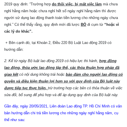
2019 quy định: “Trường hợp
do thôi việc, bị mất việc làm
mà chưa
nghỉ hằng năm hoặc chưa nghỉ hết số ngày nghỉ hằng năm thì được
người sử dụng lao động thanh toán tiền lương cho những ngày chưa
nghỉ.” Có thể thấy rằng, quy định mới đã lược
BỎ
đi cụm từ
“hoặc vì
các lý do khác”.
+ Bên cạnh đó, tại Khoản 2, Điều 220 Bộ Luật Lao động 2019 có
hướng dẫn:
2. Kể từ ngày Bộ luật lao động 2019 có hiệu lực thi hành,
hợp đồng
lao động, thỏa ước lao động tập thể, các thỏa thuận hợp pháp đã
giao kết
có nội dung không trái hoặc
bảo đảm cho người lao động có
quyền và điều kiện thuận lợi hơn so với quy định của Bộ luật này
được tiếp tục thực hiện,
trừ trường hợp các bên có thỏa thuận về việc
sửa đổi, bổ sung để phù hợp và để áp dụng quy định của Bộ luật này.
Gần đây, ngày 20/05/2021, Liên đoàn Lao động TP. Hồ Chí Minh có văn
bản hướng dẫn chi trả tiền lương cho những ngày nghỉ hằng năm, cụ
thể như sau: