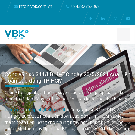
info@vbk.com.vn
+84382752368
Công văn số 344/LĐLĐ-TC ngày 20/5/2021 của Liên
đoàn Lao động TP. HCM
Chúng tôi cập nhật thường xuyên các văn bản pháp luật về kế
toán, thuế, lao động và lĩnh vực liên quan khác cho khách hàng.
Trang chủ
»
Cập nhật pháp luật
»
Công văn số 344/LĐLĐ-
TC ngày 20/5/2021 của Liên đoàn Lao động TP. HCM về việc
thanh toán tiền lương cho những ngày nghỉ hằng năm nhưng
chưa nghỉ theo quy định của Bộ Luật Lao động 2019 kể từ năm
2021