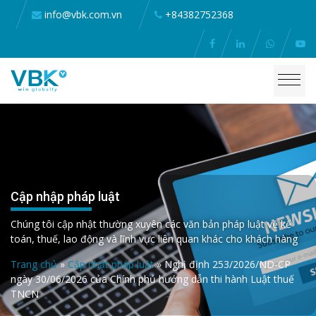
info@vbk.com.vn
+84382752368
Cập nhập pháp luật
Chúng tôi cập nhật thường xuyên các văn bản pháp luật về kế
toán, thuế, lao động và lĩnh vực liên quan khác cho khách hàng
Trang chủ
»
Cập nhật pháp luật
»
Nghị định 253/2026/ND-CP
ngày 30/06/2026 của Chính phủ hướng dẫn thi hành Luật thuế
TNCN