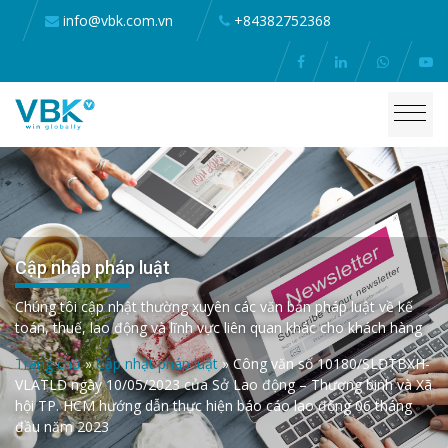
info@vbk.com.vn
+84382752368
Cập nhập pháp luật
Chúng tôi cập nhật thường xuyên các văn bản pháp luật về kế
toán, thuế, lao động và lĩnh vực liên quan khác cho khách hàng
Trang chủ
»
Cập nhật pháp luật
»
Công văn số 10180/SLĐTBXH-
VLATLĐ ngày 10/05/2023 của Sở Lao động – Thương binh và Xã
hội TP. HCM hướng dẫn thực hiện báo cáo lao động 06 tháng
đầu năm 2023