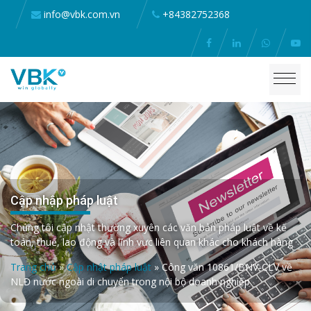
info@vbk.com.vn
+84382752368
Cập nhập pháp luật
Chúng tôi cập nhật thường xuyên các văn bản pháp luật về kế
toán, thuế, lao động và lĩnh vực liên quan khác cho khách hàng
Trang chủ
»
Cập nhật pháp luật
»
Công văn 10861/BNV-CLV về
NLĐ nước ngoài di chuyển trong nội bộ doanh nghiệp