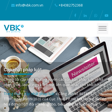
info@vbk.com.vn
+84382752368
Cập nhật pháp luật
Chúng tôi cập nhật thường xuyên các văn bản pháp luật về kế
toán, thuế, lao động và lĩnh vực liên quan khác cho khách hàng.
Trang chủ
»
Cập nhật pháp luật
»
Công văn số 80747/CT-
TTHT ngày 03/09/2020 của Cục Thuế TP Hà Nội hướng dẫn lập
hóa đơn GTGT đối với hàng cho, biếu, tặng ra nước ngoài