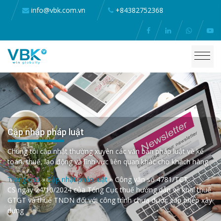
info@vbk.com.vn
+84382752368
Cập nhập pháp luật
Chúng tôi cập nhật thường xuyên các văn bản pháp luật về kế
toán, thuế, lao động và lĩnh vực liên quan khác cho khách hàng
Trang chủ
»
Cập nhật pháp luật
»
Công văn số 4781/TCT-
CS ngày 24/10/2024 của Tổng Cục thuế hướng dẫn về khai thuế
GTGT và thuế TNDN đối với công trình chưa được cấp phép xây
dựng