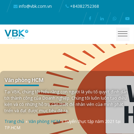
info@vbk.com.vn
+84382752368
Văn phòng HCM
Tại VBK, chúng tôi hiểu rằng con người là yếu tố quyết định dẫn
tới thành công của Doanh nghiệp. Chúng tôi luôn luôn tạo điều
kiện và có những hỗ trợ cần thiết để nhân viên của mình phát
triển và đạt được mục tiêu đề ra.
Trang chủ
»
Văn phòng HCM
»
Tuyển thực tập năm 2021 tại
TP.HCM