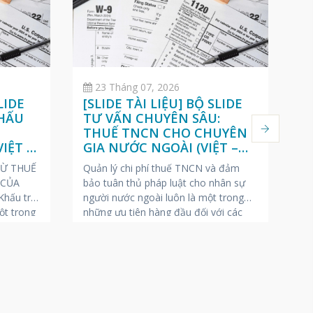
23 Tháng 07, 2026
LIDE
[SLIDE TÀI LIỆU] BỘ SLIDE
[
KHẤU
TƯ VẤN CHUYÊN SÂU:
D
O
THUẾ TNCN CHO CHUYÊN
T
IỆT –
GIA NƯỚC NGOÀI (VIỆT –
T
ANH – NHẬT)
N
RỪ THUẾ
Quản lý chi phí thuế TNCN và đảm
Ch
 CỦA
bảo tuân thủ pháp luật cho nhân sự
(P
hấu trừ
người nước ngoài luôn là một trong
20
ột trong
những ưu tiên hàng đầu đối với các
tr
át sinh
doanh nghiệp FDI tại Việt Nam.
to
nộp nhất
VINA BOOKKEEPING (VBK) gửi tặng
(đ
ra thuế.
các Giám đốc Nhân sự, Kế toán
qu
trưởng và Chủ doanh nghiệp
Ng