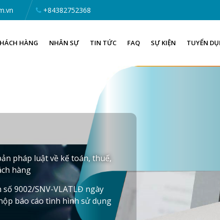
m.vn
+84382752368
HÁCH HÀNG
NHÂN SỰ
TIN TỨC
FAQ
SỰ KIỆN
TUYỂN D
ản pháp luật về kế toán, thuế,
hách hàng
n số 9002/SNV-VLATLĐ ngày
nộp báo cáo tình hình sử dụng