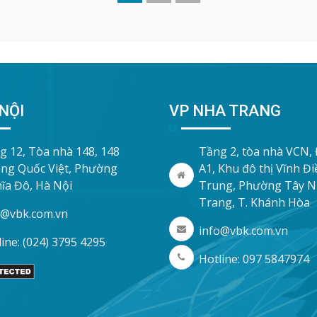
NỘI
VP NHA TRANG
g 12, Tòa nhà 148, 148
Tầng 2, tòa nhà VCN,
ng Quốc Việt, Phường
A1, Khu đô thị Vĩnh Đ
ĩa Đô, Hà Nội
Trung, Phường Tây 
Trang, T. Khánh Hòa
o@vbk.com.vn
info@vbk.com.vn
ine: (024) 3795 4295
Hotline: 097 5847974