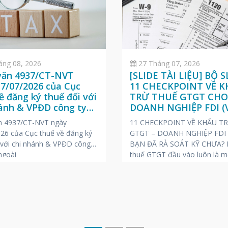
áng 08, 2026
27 Tháng 07, 2026
văn 4937/CT-NVT
[SLIDE TÀI LIỆU] BỘ S
7/07/2026 của Cục
11 CHECKPOINT VỀ 
ề đăng ký thuế đối với
TRỪ THUẾ GTGT CH
hánh & VPĐD công ty
DOANH NGHIỆP FDI (V
ngoài
ANH – NHẬT)
n 4937/CT-NVT ngày
11 CHECKPOINT VỀ KHẤU T
26 của Cục thuế về đăng ký
GTGT – DOANH NGHIỆP FDI
 với chi nhánh & VPĐD công
BẠN ĐÃ RÀ SOÁT KỸ CHƯA? K
ngoài
thuế GTGT đầu vào luôn là m
những chủ đề “nóng” và dễ ph
rủi ro bị truy thu, phạt chậm 
trong các kỳ thanh tra, kiểm t
Để giúp