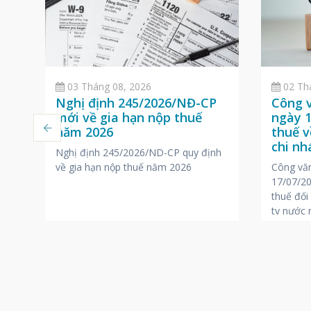
02 Th
03 Tháng 08, 2026
Công 
n
Nghị định 245/2026/NĐ-CP
ngày 1
mới về gia hạn nộp thuế
thuế v
năm 2026
ại
chi n
Nghị định 245/2026/ND-CP quy định
nước 
Công vă
o
về gia hạn nộp thuế năm 2026
17/07/20
ột
thuế đối
ty nước 
ng
iệc