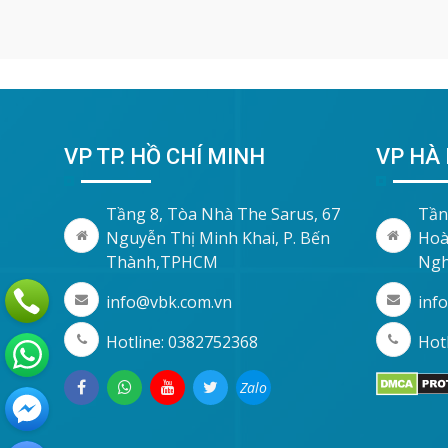
VP TP. HỒ CHÍ MINH
VP HÀ 
Tầng 8, Tòa Nhà The Sarus, 67
Tần
Nguyễn Thị Minh Khai, P. Bến
Hoà
Thành,TPHCM
Ngh
info@vbk.com.vn
inf
Hotline: 0382752368
Hotl
Zalo