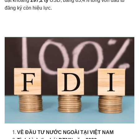
đạt khoảng
297,2 tỷ
USD, bằng 63,4% tổng vốn đầu tư
đăng ký còn hiệu lực.
VỀ ĐẦU TƯ NƯỚC NGOÀI TẠI VIỆT NAM