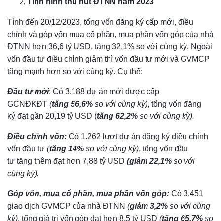
Tình hình thu hút ĐTNN năm 20
23
Tính đến 20/12/2023, tổng vốn đăng ký cấp mới, điều
chỉnh và góp vốn mua cổ phần, mua phần vốn góp của nhà
ĐTNN hơn 36,6 tỷ USD, tăng 32,1% so với cùng kỳ. Ngoài
vốn đầu tư điều chỉnh giảm thì vốn đầu tư mới và GVMCP
tăng mạnh hơn so với cùng kỳ. Cụ thể:
Đầu tư mới
: Có 3.188 dự án mới được cấp
GCNĐKĐT
(
tăng 56,6%
so với cùng kỳ)
, tổng vốn đăng
ký đạt gần 20,19 tỷ USD (
tăng 62,2%
so với cùng kỳ).
Điều chỉnh vốn:
Có 1.262 lượt dự án đăng ký điều chỉnh
vốn đầu tư
(
tăng 14%
so với cùng kỳ)
, tổng vốn đầu
tư tăng thêm đạt hơn 7,88 tỷ USD
(giảm 22,1%
so với
cùng kỳ).
Góp vốn, mua cổ phần, mua phần vốn góp:
Có 3.451
giao dịch GVMCP của nhà ĐTNN
(
giảm 3,2%
so với cùng
kỳ)
, tổng giá trị vốn góp đạt hơn 8,5 tỷ USD
(
tăng 65,7%
so