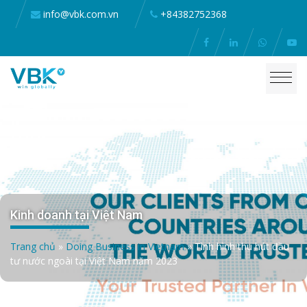
info@vbk.com.vn
+84382752368
Kinh doanh tại Việt Nam
Trang chủ
»
Doing Business in Vietnam
»
Tình hình thu hút đầu
tư nước ngoài tại Việt Nam năm 2023