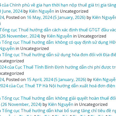
của Chính phủ về gia hạn thời hạn nộp thuế giá trị gia tăn
0 June, 2024
by
Kiên Nguyễn
in Uncategorized
24
,
Posted on
16 May, 2024
(5 January, 2026)
by
Kiên Nguyễ
i
ổng cục Thuế hướng dẫn cách xác định thuế GTGT đầu vào đ
(26 November, 2024)
by
Kiên Nguyễn
in Uncategorized
 Tổng cục Thuế hướng dẫn: không có quy định sử dụng HĐĐ
 Nguyễn
in Uncategorized
Tổng cục Thuế hướng dẫn sử dụng hóa đơn đối với Địa điểm 
ncategorized
 của Cục Thuế Tỉnh Bình Định hướng dẫn chi phí được trừ 
ncategorized
24
,
Posted on
15 April, 2024
(5 January, 2026)
by
Kiên Nguyễ
24 của Cục Thuế TP Hà Nội hướng dẫn xuất hoá đơn điện 
 Tổng cục Thuế hướng dẫn: không giải quyết hoàn thuế đối
4
(26 November, 2024)
by
Kiên Nguyễn
in Uncategorized
Tổng cục Thuế hướng dẫn khai bổ sung tăng chỉ tiêu đề ng