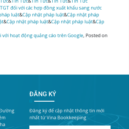
 Tức
&
Tin Tức
&
Tin Tức
&
Tin Tức
&
Tin Tức
GTGT đối với các hợp đồng xuất khẩu sang nước
pháp luật
&
Cập nhật pháp luật
&
Cập nhật pháp
ật
&
Cập nhật pháp luật
&
Cập nhật pháp luật
&
Cập
i với hoạt động quảng cáo trên Google
,
Posted on
ĐĂNG KÝ
 Đường
Đăng ký để cập nhật thông tin mới
iềm
nhất từ Vina Bookkeeping
Nha