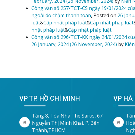
February, 2024
(26 November, 2024)
by
Kiên 
Công văn số 257/TCT-CS ngày 19/01/2024 của
ngoài do chậm thanh toán
,
Posted on
26 Janu
luật
&
Cập nhật pháp luật
&
Cập nhật pháp luật
nhật pháp luật
&
Cập nhật pháp luật
Công văn số 296/TCT-KK ngày 24/01/2024 của
26 January, 2024
(26 November, 2024)
by
Kiên
VP TP. HỒ CHÍ MINH
VP HÀ 
Tầng 8, Tòa Nhà The Sarus, 67
Tần
Nguyễn Thị Minh Khai, P. Bến
Hoà
Thành,TPHCM
Ngh