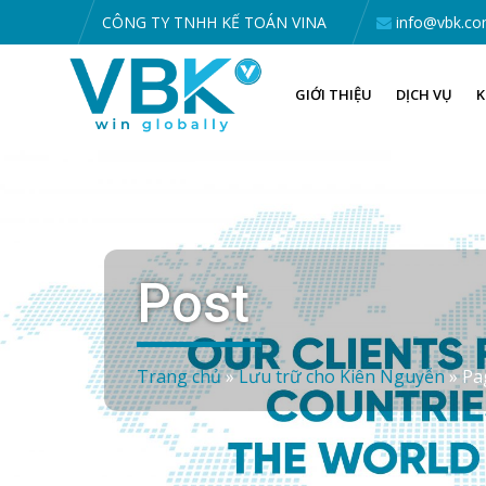
CÔNG TY TNHH KẾ TOÁN VINA
info@vbk.co
GIỚI THIỆU
DỊCH VỤ
K
Post
Trang chủ
»
Lưu trữ cho Kiên Nguyễn
»
Pa