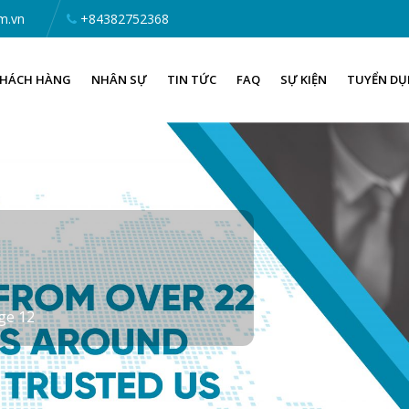
m.vn
+84382752368
HÁCH HÀNG
NHÂN SỰ
TIN TỨC
FAQ
SỰ KIỆN
TUYỂN D
ge 12