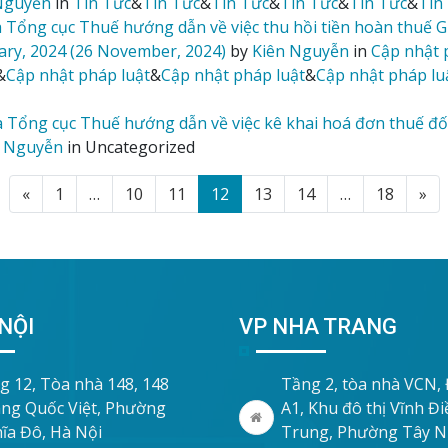
Nguyễn
in
Tin Tức
&
Tin Tức
&
Tin Tức
&
Tin Tức
&
Tin Tức
&
Tin
 Tổng cục Thuế hướng dẫn về việc thu hồi tiền hoàn thuế 
ary, 2024
(26 November, 2024)
by
Kiên Nguyễn
in
Cập nhật 
&
Cập nhật pháp luật
&
Cập nhật pháp luật
&
Cập nhật pháp lu
 Tổng cục Thuế hướng dẫn về việc kê khai hoá đơn thuế đố
 Nguyễn
in Uncategorized
«
1
…
10
11
12
13
14
…
18
»
NỘI
VP NHA TRANG
g 12, Tòa nhà 148, 148
Tầng 2, tòa nhà VCN,
ng Quốc Việt, Phường
A1, Khu đô thị Vĩnh Đ
ĩa Đô, Hà Nội
Trung, Phường Tây 