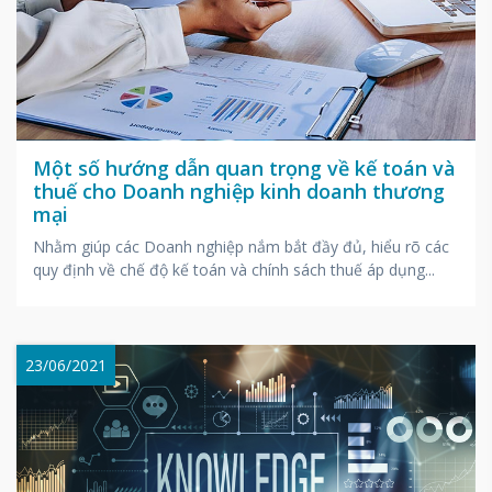
Một số hướng dẫn quan trọng về kế toán và
thuế cho Doanh nghiệp kinh doanh thương
mại
Nhằm giúp các Doanh nghiệp nắm bắt đầy đủ, hiểu rõ các
quy định về chế độ kế toán và chính sách thuế áp dụng...
23/06/2021