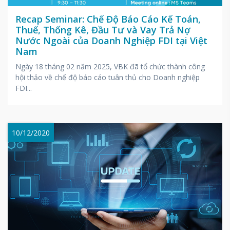
Recap Seminar: Chế Độ Báo Cáo Kế Toán,
Thuế, Thống Kê, Đầu Tư và Vay Trả Nợ
Nước Ngoài của Doanh Nghiệp FDI tại Việt
Nam
Ngày 18 tháng 02 năm 2025, VBK đã tổ chức thành công
hội thảo về chế độ báo cáo tuân thủ cho Doanh nghiệp
FDI...
10/12/2020