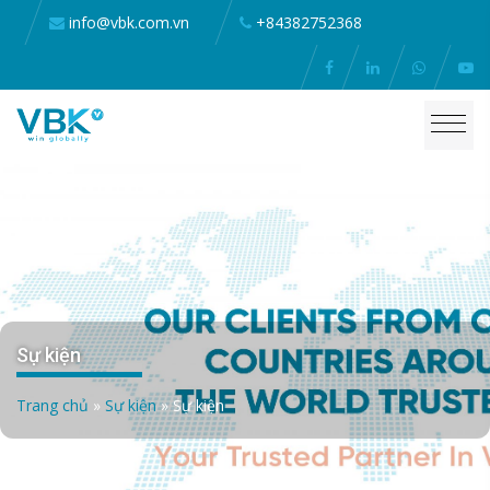
info@vbk.com.vn
+84382752368
Sự kiện
Trang chủ
»
Sự kiện
»
Sự kiện