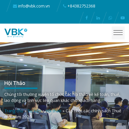
info@vbk.com.vn
+84382752368
Hội Thảo
Chúng tôi thường xuyên tổ chức các hội thảo về kế toán, thuế,
lao động và lĩnh vực liên quan khác cho khách hàng.
Trang chủ
»
Sự kiện
»
Hội thảo
»
Cập nhật các chính sách Thuế
mới năm 2020