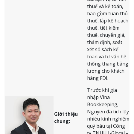
thuế và kế toán,
bao gồm tuân thủ
thuế, lập kế hoạch
thuế, tiết kiệm
thuế, chuyển giá,
thẩm định, soát
xét sổ sách kế
toán và tư vấn hệ
thống thang bảng
lương cho khách
hàng FDI.
Trước khi gia
nhập Vina
Bookkeeping,
Nguyên đã tích lũy
Giới thiệu
nhiều kinh nghiệm
chung:
ada
quý báu tại Công
dadadadaa
ty TNHH I-Glocal –