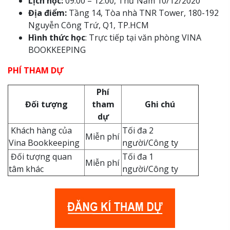
Lịch học:
09:00 – 12:00, Thứ Năm 10/12/2020
Địa điểm:
Tầng 14, Tòa nhà TNR Tower, 180-192
Nguyễn Công Trứ, Q1, TP.HCM
Hình thức học
: Trực tiếp tại văn phòng VINA
BOOKKEEPING
PHÍ THAM DỰ
P
hí
Đối tượng
tham
Ghi chú
dự
Khách hàng của
Tối đa 2
Miễn phí
Vina Bookkeeping
người/Công ty
Đối tượng quan
Tối đa 1
Miễn phí
tâm khác
người/Công ty