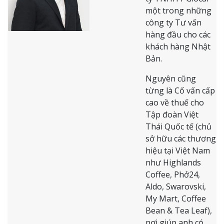
dadadadad
một trong những
dadadadaddad
công ty Tư vấn
da dadadadad
hàng đầu cho các
adadadadad
khách hàng Nhật
efewfrwerwedrweewr
adadadadad
Bản.
wer wer we rw er we
dadadadad
Nguyên cũng
r we r we r ewr ew r
adadadadada
từng là Cố vấn cấp
we re w rw r w rw r
dadadadada
cao về thuế cho
ww r w rw r w r w rw
dadadadada
Tập đoàn Việt
rw r w rw rw r w rw r
dadadadada
Thái Quốc tế (chủ
w rw w rw r w r wr w
sở hữu các thương
r rw r wr w r wr w rw
adadadadada
hiệu tại Việt Nam
rw r w r wr w r w r wr
adadadadadd
như Highlands
w r w r ew r wr
Coffee, Phở24,
Aldo, Swarovski,
My Mart, Coffee
Bean & Tea Leaf),
nơi giúp anh có