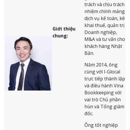
trách và chịu trách
nhiệm chính mảng
dịch vụ kế toán, kê
khai thuế, quản trị
Giới thiệu
Doanh nghiệp,
chung:
sfas
M&A và tư vấn cho
fas f asf as f
khách hàng Nhật
as f as f as f
Bản.
as f asf as f
sjjfjtfjf
Năm 2014, ông
cùng với I-Glocal
f as fa sfasfj
trực tiếp thành lập
ukuukukugfjf
và điều hành Vina
Bookkeeping với
ff sa fsa f a f
vai trò Chủ phần
asf a f a fa fa
hùn và Tổng giám
fasfas f a f
đốc.
ahththththtth
Ông tốt nghiệp