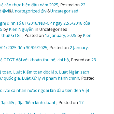
uế cần thực hiện đầu năm 2025
,
Posted on
22
d @vi
&
Uncategorized @vi
&
Uncategorized
Nghị định số 81/2018/NĐ-CP ngày 22/5/2018 của
25
by
Kiên Nguyễn
in Uncategorized
n thuế GTGT
,
Posted on
13 January, 2025
by
Kiên
1/01/2025 đến 30/06/2025
,
Posted on
2 January,
 GTGT đối với khoản thu hộ, chi hộ
,
Posted on
23
 toán, Luật Kiểm toán độc lập, Luật Ngân sách
ữ quốc gia, Luật Xử lý vi phạm hành chính
,
Posted
với cá nhân nước ngoài lần đầu tiên đến Việt
ại diện, địa điểm kinh doanh
,
Posted on
17