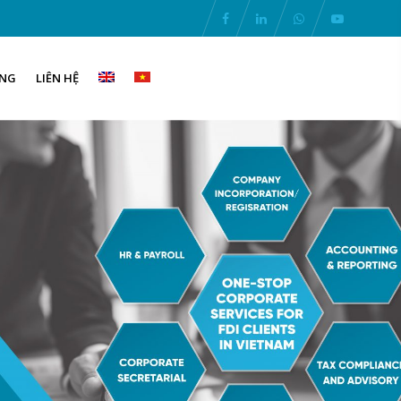
ỤNG
LIÊN HỆ