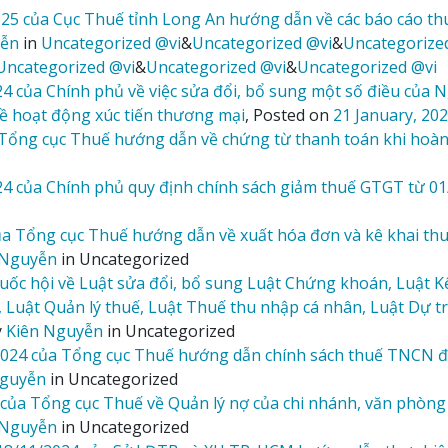
 của Cục Thuế tỉnh Long An hướng dẫn về các báo cáo th
yễn
in
Uncategorized @vi
&
Uncategorized @vi
&
Uncategorize
Uncategorized @vi
&
Uncategorized @vi
&
Uncategorized @vi
 của Chính phủ về việc sửa đổi, bổ sung một số điều của 
về hoạt động xúc tiến thương mại
,
Posted on
21 January, 20
 Tổng cục Thuế hướng dẫn về chứng từ thanh toán khi hoà
4 của Chính phủ quy định chính sách giảm thuế GTGT từ 0
 Tổng cục Thuế hướng dẫn về xuất hóa đơn và kê khai thuế
 Nguyễn
in Uncategorized
ốc hội về Luật sửa đổi, bổ sung Luật Chứng khoán, Luật Kế
, Luật Quản lý thuế, Luật Thuế thu nhập cá nhân, Luật Dự tr
y
Kiên Nguyễn
in Uncategorized
4 của Tổng cục Thuế hướng dẫn chính sách thuế TNCN đối 
Nguyễn
in Uncategorized
a Tổng cục Thuế về Quản lý nợ của chi nhánh, văn phòng đ
 Nguyễn
in Uncategorized