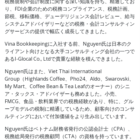
税務規制や会計制度に関する深い知識を持ち、精通してお
り、FDI企業のための税務コンプライアンス、税務計画、
節税、移転価格、デューデリジェンス会計レビュー、給与
システムアドバイザリーなどの税務・会計コンサルティン
グサービスの提供で幅広く成長してきました。
Vina Bookkeepingに入社する前、Nguyen氏は日本のク
ライアント向けとなる大手コンサルティング会社の一つで
あるI-Glocal Co., Ltdで貴重な経験を積んできました。
Nguyen氏はまた、Viet Thai International
Group（Highlands Coffee、Pho24、Aldo、Swarovski、
My Mart、Coffee Bean & Tea Leafのオーナー）のシニ
ア・タックス・アドバイザーも務めました。小売、
FMCG、食品・飲料業界での税務経験があり、特に、グル
ープモデルの税制に精通しているため、顧客向けのコンサ
ルティングにおいて付加価値をより生み出しています。
Nguyen氏はベトナム財務省発行の公認会計士（CPA）、
税務総局発行の税務顧問（CTA）の資格を持っています。