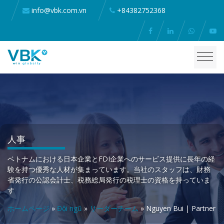
info@vbk.com.vn
+84382752368
人事
ベトナムにおける日本企業とFDI企業へのサービス提供に長年の経
験を持つ優秀な人材が集まっています。当社のスタッフは、財務
省発行の公認会計士、税務総局発行の税理士の資格を持っていま
す
ホームページ
»
Đội ngũ
»
リーダーチーム
»
Nguyen Bui | Partner