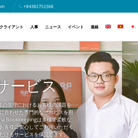
.vn
+84382752368
クライアント
人事
ニュース
イベント
連絡
サービス
給与計算の管理におけるお客様の課題を
に合わせた専門的なサービスを用
Bookkeepingは多様で柔軟な
お客様に安心してご利用いただく
だけるサービスを保証します。