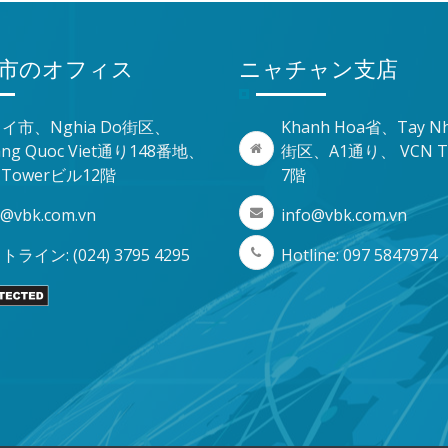
市のオフィス
ニャチャン支店
イ市、Nghia Do街区、
Khanh Hoa省、Tay Nh
ang Quoc Viet通り148番地、
街区、A1通り、 VCN T
8 Towerビル12階
7階
o@vbk.com.vn
info@vbk.com.vn
ライン: (024) 3795 4295
Hotline: 097 5847974